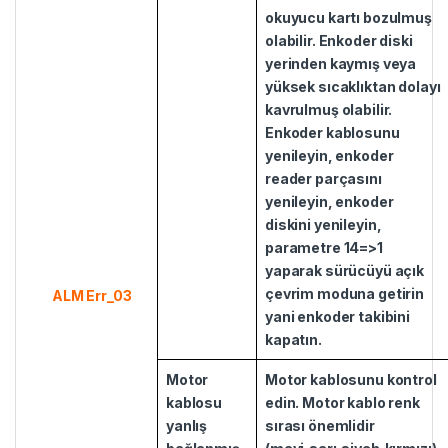
okuyucu kartı bozulmuş
olabilir. Enkoder diski
yerinden kaymış veya
yüksek sıcaklıktan dolayı
kavrulmuş olabilir.
Enkoder kablosunu
yenileyin, enkoder
reader parçasını
yenileyin, enkoder
diskini yenileyin,
parametre 14=>1
yaparak sürücüyü açık
çevrim moduna getirin
ALM Err_03
yani enkoder takibini
kapatın.
Motor
Motor kablosunu kontrol
kablosu
edin. Motor kablo renk
yanlış
sırası önemlidir