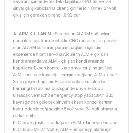
veya artı sürmede tek tek dağıtılacak PULSE ve DIR
sinyal çıkış kablolarına direnç girilmelidir. Örnek 24Volt
çıkış için gereken direnç 1,8KΩ dur.
ALARM KULLANIMI;
Sürücünün ALARM bağlantısı
normalde açık kuru kontaktır. CNC routerlar için gerekli
olan ALARM kullanımı, paralel bağlama için tüm
eksenlerde hibrit servo sürücülerin ALM + çıkışları
kendi arasında ve ALM – çıkışları kendi arasında
köprülenir. Eksen kontrol kartı sinyal girişi negatif ise
ALM – ucu güç kaynağı – çıkışına bağlanır, ALM + ucu E-
Stop girişine bağlanır. Eksenlerdeki sürücülerden
herhangi biri alarma düştüğünde sinyal E-stop’a
ulaşacak ve mach3 emergency stop yapacaktır. Güç
kaynağından gelecek sinyalin eksen kontrol kartının
kabul edebileceği şekilde 5Volt veya 24 Volt olmasına
dikkat edilir.
PLC lerde girişler + olduğu için ALM + lar hepsi beraber
PLC BESLEME 24 Volt +, ALM – ler birleşip alarm için