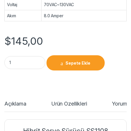
Voltaj
70VAC~130VAC
Akım
8.0 Amper
$
145,00
Sepete Ekle
Açıklama
Ürün Özellikleri
Yorumla
Hibrit Servo Sürücü SS1108