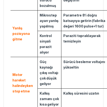
sürücü
değiştirin
bozulmuş
Mikrostep
Parametre 8’i doğru
ayarı yanlış
katsayıya getirin (fabrika
yapılmış
değeri 1600 pulse=1 tur)
Yanlış
pozisyona
Kontrol
Paraziti topraklayarak
gitme
sinyali
temizleyin
parazit
alıyor
Güç
Sürücü besleme voltajını
kaynağı
yükseltin
çıkış voltajı
Motor
çok düşük
hareket
geliyor
halindeyken
stop etme
Kalkış
Kalkış süresini uzatın
zamanı çok
kısa geliyor