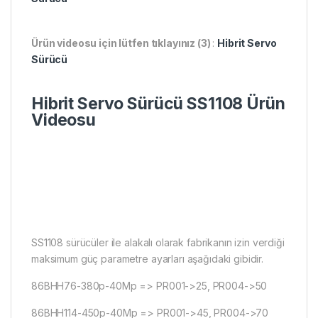
Ürün videosu için lütfen tıklayınız (3)
:
Hibrit Servo
Sürücü
Hibrit Servo Sürücü SS1108 Ürün
Videosu
SS1108 sürücüler ile alakalı olarak fabrikanın izin verdiği
maksimum güç parametre ayarları aşağıdaki gibidir.
86BHH76-380p-40Mp => PR001->25, PR004->50
86BHH114-450p-40Mp => PR001->45, PR004->70