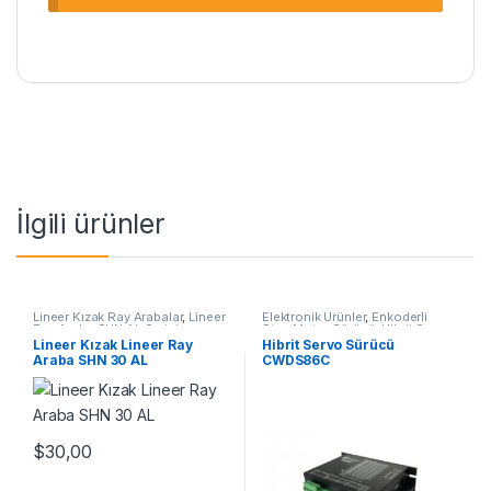
İlgili ürünler
Lineer Kızak Ray Arabalar
,
Lineer
Elektronik Ürünler
,
Enkoderli
Ray Araba SHN AL Serisi
,
Step Motor Sürücü
,
Hibrit Servo
Mekanik Ürünler
Sürücü
Lineer Kızak Lineer Ray
Hibrit Servo Sürücü
Araba SHN 30 AL
CWDS86C
$
30,00