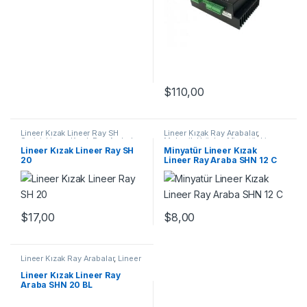
$
110,00
Lineer Kızak Lineer Ray SH
Lineer Kızak Ray Arabalar
,
Serisi
,
Lineer Kızak Ray Arabalar
,
Mekanik Ürünler
,
Minyatür Lineer
Mekanik Ürünler
Ray Araba SHN C Serisi
Lineer Kızak Lineer Ray SH
Minyatür Lineer Kızak
20
Lineer Ray Araba SHN 12 C
$
8,00
$
17,00
Lineer Kızak Ray Arabalar
,
Lineer
Ray Araba SHN BL Serisi
,
Mekanik Ürünler
Lineer Kızak Lineer Ray
Araba SHN 20 BL