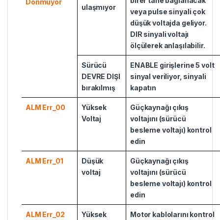
birer tane bağlanacak
Dönmüyor
ulaşmıyor
veya pulse sinyali çok
düşük voltajda geliyor.
DIR sinyali voltajı
ölçülerek anlaşılabilir.
Sürücü
ENABLE girişlerine 5 volt
DEVRE DIŞI
sinyal veriliyor, sinyali
bırakılmış
kapatın
ALM Err_00
Yüksek
Güçkaynağı çıkış
Voltaj
voltajını (sürücü
besleme voltajı) kontrol
edin
ALM Err_01
Düşük
Güçkaynağı çıkış
voltaj
voltajını (sürücü
besleme voltajı) kontrol
edin
ALM Err_02
Yüksek
Motor kablolarını kontrol