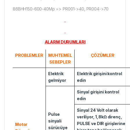
86BHH150-600-40Mp => PR001->40, PR004->70
ALARM DURUMLARI
PROBLEMLER
MUHTEMEL
ÇÖZÜMLER
SEBEPLER
Elektrik
Elektrik girişini kontrol
gelmiyor
edin
Sinyal girişini kontrol
edin
Sinyal 24 Volt olarak
Pulse
veriliyor, 1,8kΩ direnç,
sinyali
PULSE ve DIR girişlerine
Motor
sürücüye