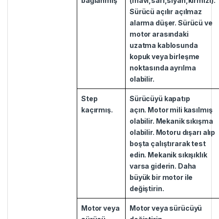
bağlanmış
(mavi,sarı,siyah,kırmızı).
Sürücü açılır açılmaz
alarma düşer. Sürücü ve
motor arasındaki
uzatma kablosunda
kopuk veya birleşme
noktasında ayrılma
olabilir.
Step
Sürücüyü kapatıp
kaçırmış.
açın.
Motor mili kasılmış
olabilir. Mekanik sıkışma
olabilir.
Motoru dışarı alıp
boşta çalıştırarak test
edin. Mekanik sıkışıklık
varsa giderin. Daha
büyük bir motor ile
değiştirin.
Motor veya
Motor veya sürücüyü