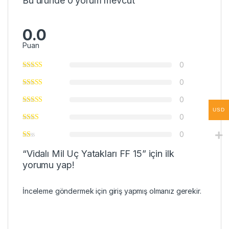
Bu üründe 0 yorum mevcut
0.0
Puan
0
0
0
USD
0
0
“Vidalı Mil Uç Yatakları FF 15” için ilk
yorumu yap!
İnceleme göndermek için
giriş
yapmış olmanız gerekir.