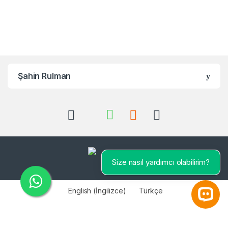
Şahin Rulman
Size nasıl yardımcı olabilirim?
English
(
İngilizce
)
Türkçe
Open 