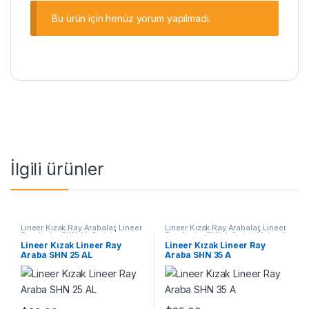
Bu ürün için henüz yorum yapılmadı.
İlgili ürünler
Lineer Kızak Ray Arabalar
,
Lineer
Lineer Kızak Ray Arabalar
,
Lineer
Ray Araba SHN AL Serisi
,
Ray Araba SHN A Serisi
,
Mekanik
Mekanik Ürünler
Ürünler
Lineer Kızak Lineer Ray
Lineer Kızak Lineer Ray
Araba SHN 25 AL
Araba SHN 35 A