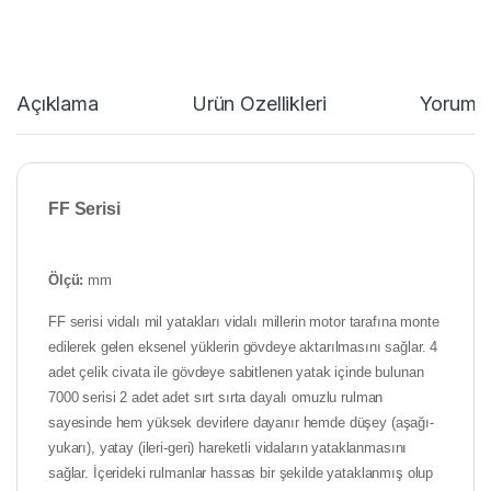
Açıklama
Ürün Özellikleri
Yorumla
FF
Serisi
Ölçü:
mm
FF serisi vidalı mil yatakları vidalı millerin motor tarafına monte
edilerek gelen eksenel yüklerin gövdeye aktarılmasını sağlar. 4
adet çelik civata ile gövdeye sabitlenen yatak içinde bulunan
7000 serisi 2 adet adet sırt sırta dayalı omuzlu rulman
sayesinde hem yüksek devirlere dayanır hemde düşey (aşağı-
yukarı), yatay (ileri-geri) hareketli vidaların yataklanmasını
sağlar. İçerideki rulmanlar hassas bir şekilde yataklanmış olup