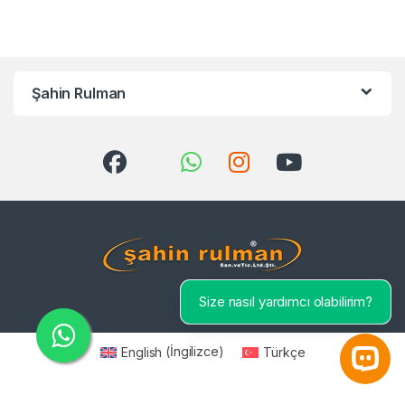
Şahin Rulman
Size nasıl yardımcı olabilirim?
English
(
İngilizce
)
Türkçe
Open 