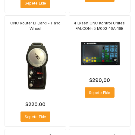
Sepete Ekle
CNC Router El Çarkı - Hand
4 Eksen CNC Kontrol Ünitesi
Wheel
FALCON-i5 M002-16A-16B
$
290,00
Sepete Ekle
$
220,00
Sepete Ekle