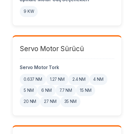
9 KW
Servo Motor Sürücü
Servo Motor Tork
0.637 NM
1.27 NM
2.4 NM
4 NM
5 NM
6 NM
7.7 NM
15 NM
20 NM
27 NM
35 NM