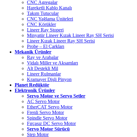
CNC Agregalar
Hareketli Kablo Kanalı
Takım Tutucular
CNC Yağlama Üniteleri
CNC Körükler
Lineer Ray Stoperi
Minyatür Lineer Kızak Lineer Ray SH Serisi
Lineer Kızak Lineer Ray SH Serisi
Probe – El Çarkları
Mekanik Ürünler
Ray ve Arabalar
Vidalı Miller ve Aksamları
Alt Destekli Mil
Lineer Rulmanlar
Kramayer Dişli Pinyon
Planet Redüktör
Elektronik Ürünler
Servo Motor ve Servo Setler
AC Servo Motor
EtherCAT Servo Motor
Frenli Servo Motor
Spindle Servo Motor
Fırçasız DC Servo Motor
Servo Motor Sürücü
Step Motor