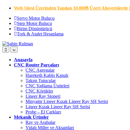
Skip
Skip
Web Sitesi Üzerinden Yapılan 10.000₺ Üzeri Alışverişlerde 
to
to
navigation
content
Servo Motor Bulucu
Step Motor Bulucu
Birim Dönüştürücü
Tork & Atalet Hesaplama
Open
Close
Anasayfa
CNC Router Parçaları
CNC Agregalar
Hareketli Kablo Kanalı
Takım Tutucular
CNC Yağlama Üniteleri
CNC Körükler
Lineer Ray Stoperi
Minyatür Lineer Kızak Lineer Ray SH Serisi
Lineer Kızak Lineer Ray SH Serisi
Probe – El Çarkları
Mekanik Ürünler
Ray ve Arabalar
Vidalı Miller ve Aksamları