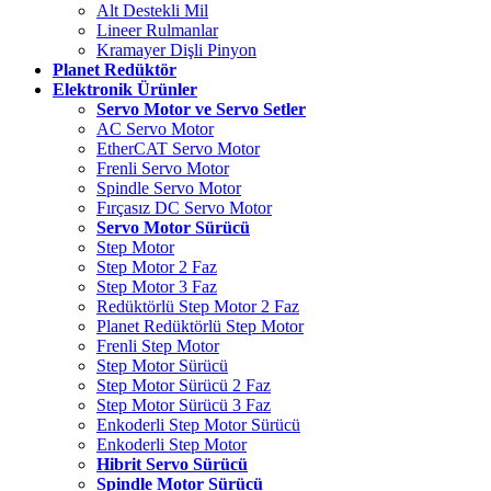
Alt Destekli Mil
Lineer Rulmanlar
Kramayer Dişli Pinyon
Planet Redüktör
Elektronik Ürünler
Servo Motor ve Servo Setler
AC Servo Motor
EtherCAT Servo Motor
Frenli Servo Motor
Spindle Servo Motor
Fırçasız DC Servo Motor
Servo Motor Sürücü
Step Motor
Step Motor 2 Faz
Step Motor 3 Faz
Redüktörlü Step Motor 2 Faz
Planet Redüktörlü Step Motor
Frenli Step Motor
Step Motor Sürücü
Step Motor Sürücü 2 Faz
Step Motor Sürücü 3 Faz
Enkoderli Step Motor Sürücü
Enkoderli Step Motor
Hibrit Servo Sürücü
Spindle Motor Sürücü