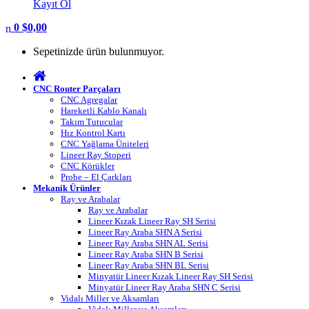
Kayıt Ol
0
$
0,00
Sepetinizde ürün bulunmuyor.
CNC Router Parçaları
CNC Agregalar
Hareketli Kablo Kanalı
Takım Tutucular
Hız Kontrol Kartı
CNC Yağlama Üniteleri
Lineer Ray Stoperi
CNC Körükler
Probe – El Çarkları
Mekanik Ürünler
Ray ve Arabalar
Ray ve Arabalar
Lineer Kızak Lineer Ray SH Serisi
Lineer Ray Araba SHN A Serisi
Lineer Ray Araba SHN AL Serisi
Lineer Ray Araba SHN B Serisi
Lineer Ray Araba SHN BL Serisi
Minyatür Lineer Kızak Lineer Ray SH Serisi
Minyatür Lineer Ray Araba SHN C Serisi
Vidalı Miller ve Aksamları