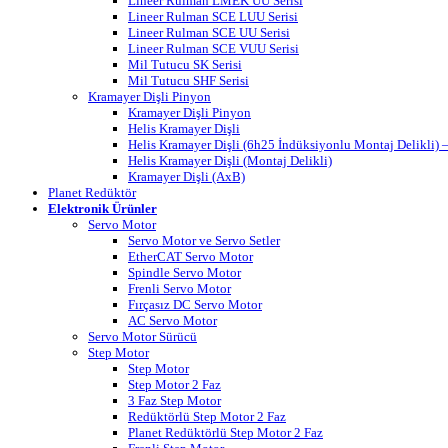
Lineer Rulman LMEK UU Serisi
Lineer Rulman SCE LUU Serisi
Lineer Rulman SCE UU Serisi
Lineer Rulman SCE VUU Serisi
Mil Tutucu SK Serisi
Mil Tutucu SHF Serisi
Kramayer Dişli Pinyon
Kramayer Dişli Pinyon
Helis Kramayer Dişli
Helis Kramayer Dişli (6h25 İndüksiyonlu Montaj Delikli
Helis Kramayer Dişli (Montaj Delikli)
Kramayer Dişli (AxB)
Planet Redüktör
Elektronik Ürünler
Servo Motor
Servo Motor ve Servo Setler
EtherCAT Servo Motor
Spindle Servo Motor
Frenli Servo Motor
Fırçasız DC Servo Motor
AC Servo Motor
Servo Motor Sürücü
Step Motor
Step Motor
Step Motor 2 Faz
3 Faz Step Motor
Redüktörlü Step Motor 2 Faz
Planet Redüktörlü Step Motor 2 Faz