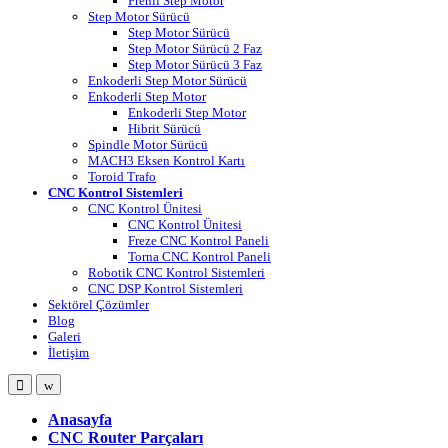
Frenli Step Motor
Step Motor Sürücü
Step Motor Sürücü
Step Motor Sürücü 2 Faz
Step Motor Sürücü 3 Faz
Enkoderli Step Motor Sürücü
Enkoderli Step Motor
Enkoderli Step Motor
Hibrit Sürücü
Spindle Motor Sürücü
MACH3 Eksen Kontrol Kartı
Toroid Trafo
CNC Kontrol Sistemleri
CNC Kontrol Ünitesi
CNC Kontrol Ünitesi
Freze CNC Kontrol Paneli
Torna CNC Kontrol Paneli
Robotik CNC Kontrol Sistemleri
CNC DSP Kontrol Sistemleri
Sektörel Çözümler
Blog
Galeri
İletişim
Open
Close
Anasayfa
CNC Router Parçaları