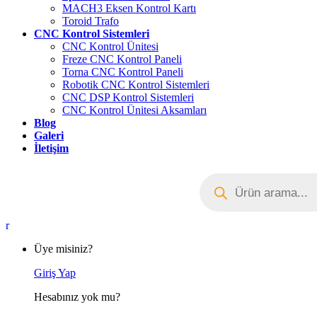
MACH3 Eksen Kontrol Kartı
Toroid Trafo
CNC Kontrol Sistemleri
CNC Kontrol Ünitesi
Freze CNC Kontrol Paneli
Torna CNC Kontrol Paneli
Robotik CNC Kontrol Sistemleri
CNC DSP Kontrol Sistemleri
CNC Kontrol Ünitesi Aksamları
Blog
Galeri
İletişim
Products
search
My
Account
Üye misiniz?
Giriş Yap
Hesabınız yok mu?