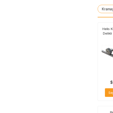
Kramay
Helis K
Delikl
$
Se
P