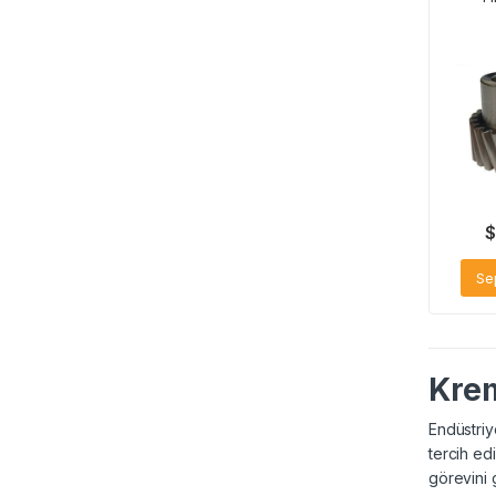
$
Se
Krem
Endüstriy
tercih ed
görevini 