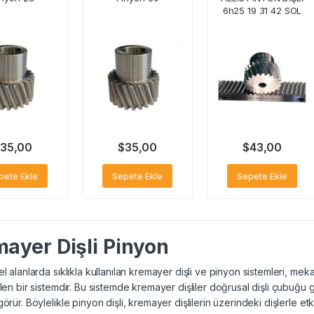
6h25 19 31 42 SOL
35,00
$
35,00
$
43,00
pete Ekle
Sepete Ekle
Sepete Ekle
ayer Dişli Pinyon
el alanlarda sıklıkla kullanılan kremayer dişli ve pinyon sistemleri, me
ilen bir sistemdir. Bu sistemde kremayer dişliler doğrusal dişli çubuğu g
görür. Böylelikle pinyon dişli, kremayer dişlilerin üzerindeki dişlerle 