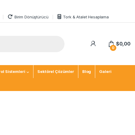
Birim Dönüştürücü
Tork & Atalet Hesaplama
$
0,00
0
ol Sistemleri
Sektörel Çözümler
Blog
Galeri