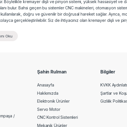
r. Böylelikle kremayer dişli ve pinyon sistemi, yüksek hassasiyet ve d
alanı bulur. Bahsi geçen bu sistemler CNC makineleri, otomasyon sistemle
 kullanılarak, doğru ve güvenilir bir doğrusal hareket sağlar. Ayrıca, mo
kolayca gerçekleştirilebilir. Siz de ihtiyacınız olan kremayer dişli ve pi
ını Oku
Şahin Rulman
Bilgiler
Anasayfa
KVKK Aydınlat
Hakkımızda
Şartlar ve Koşu
Elektronik Ürünler
Gizlilik Politika
Servo Motor
ampaşa /
CNC Kontrol Sistemleri
Mekanik Ürünler