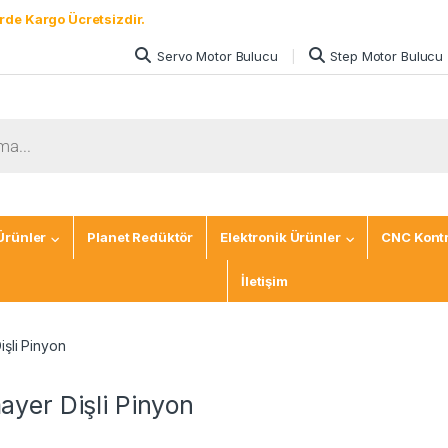
rde Kargo Ücretsizdir.
Servo Motor Bulucu
Step Motor Bulucu
Ürünler
Planet Redüktör
Elektronik Ürünler
CNC Kontr
İletişim
şli Pinyon
yer Dişli Pinyon