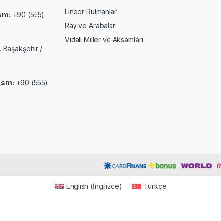
Lineer Rulmanlar
sm:
+90 (555)
Ray ve Arabalar
Vidalı Miller ve Aksamları
. Başakşehir /
Gsm:
+90 (555)
English
(
İngilizce
)
Türkçe