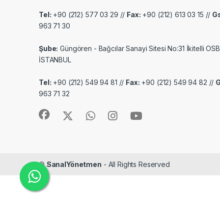
Tel:
+90 (212) 577 03 29 //
Fax:
+90 (212) 613 03 15 //
G
963 71 30
Şube:
Güngören - Bağcılar Sanayi Sitesi No:31 İkitelli OSB
İSTANBUL
Tel:
+90 (212) 549 94 81 //
Fax:
+90 (212) 549 94 82 //
963 71 32
©
SanalYönetmen
- All Rights Reserved