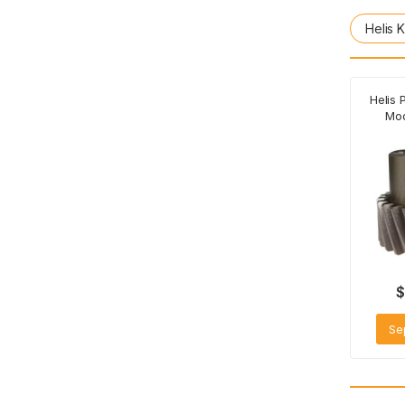
Helis 
Helis 
Mod
$
Se