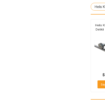
Helis K
Helis K
Delikl
$
Se