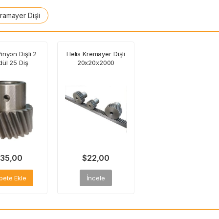
Kramayer Dişli
Pinyon Dişli 2
Helis Kremayer Dişli
ül 25 Diş
20x20x2000
35,00
$
22,00
pete Ekle
İncele