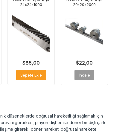
24x24x1000
20x20x2000
$
85,00
$
22,00
Sepete Ekle
İncele
kanik düzeneklerde doğrusal hareketliliği sağlamak için
örevini görürken, pinyon dişliler ise döner bir dişli çark
etkileşime girerek, döner hareketi doğrusal harekete