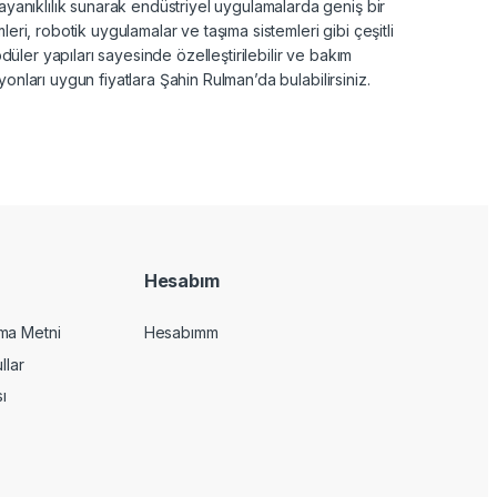
ayanıklılık sunarak endüstriyel uygulamalarda geniş bir
ri, robotik uygulamalar ve taşıma sistemleri gibi çeşitli
düler yapıları sayesinde özelleştirilebilir ve bakım
nyonları uygun fiyatlara Şahin Rulman’da bulabilirsiniz.
Hesabım
ma Metni
Hesabımm
llar
sı