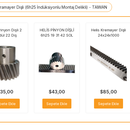
Kramayer Dişli (6h25 İndüksiyonlu Montaj Delikli) - TAIWAN
Pinyon Dişli 2
HELİS PİNYON DİŞLİ
Helis Kremayer Dişli
ül 22 Diş
6h25 19 31 42 SOL
24x24x1000
35,00
$
43,00
$
85,00
pete Ekle
Sepete Ekle
Sepete Ekle