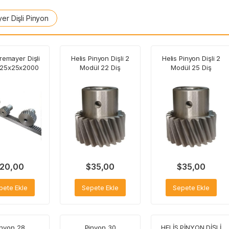
er Dişli Pinyon
remayer Dişli
Helis Pinyon Dişli 2
Helis Pinyon Dişli 2
i 25x25x2000
Modül 22 Diş
Modül 25 Diş
20,00
$
35,00
$
35,00
pete Ekle
Sepete Ekle
Sepete Ekle
inyon 28
Pinyon 30
HELİS PİNYON DİŞLİ