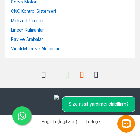
Servo Motor
CNC Kontrol Sistemleri
Mekanik Ürünler
Lineer Rulmanlar
Ray ve Arabalar
Vidalı Miller ve Aksamları
Size nasıl yardımcı olabilirim?
English
(
İngilizce
)
Türkçe
Open 