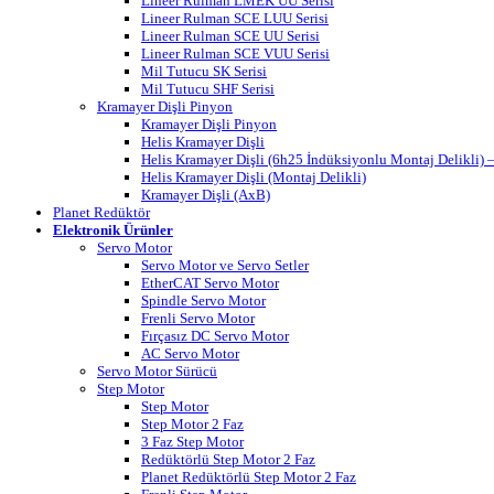
Lineer Rulman LMEK UU Serisi
Lineer Rulman SCE LUU Serisi
Lineer Rulman SCE UU Serisi
Lineer Rulman SCE VUU Serisi
Mil Tutucu SK Serisi
Mil Tutucu SHF Serisi
Kramayer Dişli Pinyon
Kramayer Dişli Pinyon
Helis Kramayer Dişli
Helis Kramayer Dişli (6h25 İndüksiyonlu Montaj Delikli
Helis Kramayer Dişli (Montaj Delikli)
Kramayer Dişli (AxB)
Planet Redüktör
Elektronik Ürünler
Servo Motor
Servo Motor ve Servo Setler
EtherCAT Servo Motor
Spindle Servo Motor
Frenli Servo Motor
Fırçasız DC Servo Motor
AC Servo Motor
Servo Motor Sürücü
Step Motor
Step Motor
Step Motor 2 Faz
3 Faz Step Motor
Redüktörlü Step Motor 2 Faz
Planet Redüktörlü Step Motor 2 Faz