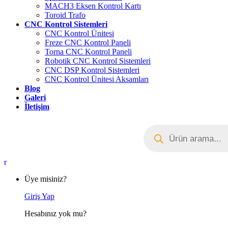
MACH3 Eksen Kontrol Kartı
Toroid Trafo
CNC Kontrol Sistemleri
CNC Kontrol Ünitesi
Freze CNC Kontrol Paneli
Torna CNC Kontrol Paneli
Robotik CNC Kontrol Sistemleri
CNC DSP Kontrol Sistemleri
CNC Kontrol Ünitesi Aksamları
Blog
Galeri
İletişim
Products
search
My
Account
Üye misiniz?
Giriş Yap
Hesabınız yok mu?