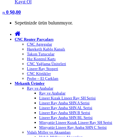
Kayıt Ol
0
$
0,00
Sepetinizde ürün bulunmuyor.
CNC Router Parçaları
CNC Agregalar
Hareketli Kablo Kanalı
Takım Tutucular
Hız Kontrol Kartı
CNC Yağlama Üniteleri
Lineer Ray Stoperi
CNC Körükler
Probe – El Çarkları
Mekanik Ürünler
Ray ve Arabalar
Ray ve Arabalar
Lineer Kızak Lineer Ray SH Serisi
Lineer Ray Araba SHN A Serisi
Lineer Ray Araba SHN AL Serisi
Lineer Ray Araba SHN B Serisi
Lineer Ray Araba SHN BL Serisi
Minyatür Lineer Kızak Lineer Ray SH Serisi
Minyatür Lineer Ray Araba SHN C Serisi
Vidalı Miller ve Aksamları