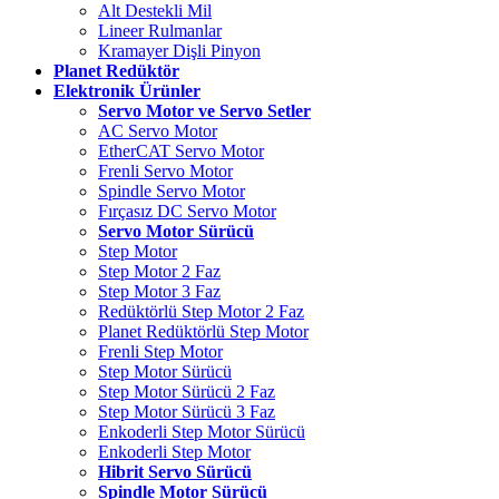
Alt Destekli Mil
Lineer Rulmanlar
Kramayer Dişli Pinyon
Planet Redüktör
Elektronik Ürünler
Servo Motor ve Servo Setler
AC Servo Motor
EtherCAT Servo Motor
Frenli Servo Motor
Spindle Servo Motor
Fırçasız DC Servo Motor
Servo Motor Sürücü
Step Motor
Step Motor 2 Faz
Step Motor 3 Faz
Redüktörlü Step Motor 2 Faz
Planet Redüktörlü Step Motor
Frenli Step Motor
Step Motor Sürücü
Step Motor Sürücü 2 Faz
Step Motor Sürücü 3 Faz
Enkoderli Step Motor Sürücü
Enkoderli Step Motor
Hibrit Servo Sürücü
Spindle Motor Sürücü