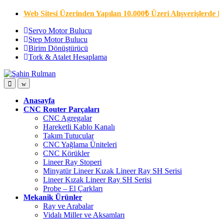
Skip
Skip
Web Sitesi Üzerinden Yapılan 10.000₺ Üzeri Alışverişlerde 
to
to
navigation
content
Servo Motor Bulucu
Step Motor Bulucu
Birim Dönüştürücü
Tork & Atalet Hesaplama
Open
Close
Anasayfa
CNC Router Parçaları
CNC Agregalar
Hareketli Kablo Kanalı
Takım Tutucular
CNC Yağlama Üniteleri
CNC Körükler
Lineer Ray Stoperi
Minyatür Lineer Kızak Lineer Ray SH Serisi
Lineer Kızak Lineer Ray SH Serisi
Probe – El Çarkları
Mekanik Ürünler
Ray ve Arabalar
Vidalı Miller ve Aksamları