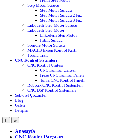
Frenli Step Motor
Step Motor Sürücü
Step Motor Sürücü
Step Motor Sürücü 2 Faz
Step Motor Sürücü 3 Faz
Enkoderli Step Motor Sürücü
Enkoderli Step Motor
Enkoderli Step Motor
Hibrit Sürücü
Spindle Motor Sürücü
MACH3 Eksen Kontrol Kartı
Toroid Trafo
CNC Kontrol Sistemleri
CNC Kontrol Ünitesi
CNC Kontrol Ünitesi
Freze CNC Kontrol Paneli
Torna CNC Kontrol Paneli
Robotik CNC Kontrol Sistemleri
CNC DSP Kontrol Sistemleri
Sektörel Çözümler
Blog
Galeri
İletişim
Open
Close
Anasayfa
CNC Router Parçaları