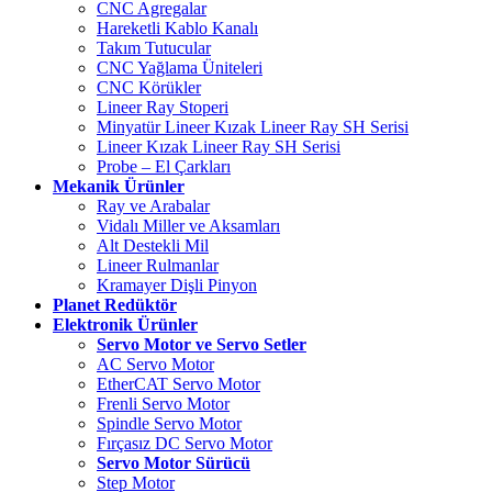
CNC Agregalar
Hareketli Kablo Kanalı
Takım Tutucular
CNC Yağlama Üniteleri
CNC Körükler
Lineer Ray Stoperi
Minyatür Lineer Kızak Lineer Ray SH Serisi
Lineer Kızak Lineer Ray SH Serisi
Probe – El Çarkları
Mekanik Ürünler
Ray ve Arabalar
Vidalı Miller ve Aksamları
Alt Destekli Mil
Lineer Rulmanlar
Kramayer Dişli Pinyon
Planet Redüktör
Elektronik Ürünler
Servo Motor ve Servo Setler
AC Servo Motor
EtherCAT Servo Motor
Frenli Servo Motor
Spindle Servo Motor
Fırçasız DC Servo Motor
Servo Motor Sürücü
Step Motor