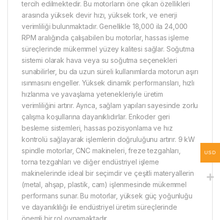
tercih edilmektedir. Bu motorların öne çıkan özellikleri
arasında yüksek devir hızı, yüksek tork, ve enerji
verimliliği bulunmaktadır. Genellikle 18,000 ila 24,000
RPM aralığında çalışabilen bu motorlar, hassas işleme
süreçlerinde mükemmel yüzey kalitesi sağlar. Soğutma
sistemi olarak hava veya su soğutma seçenekleri
sunabilirler, bu da uzun süreli kullanımlarda motorun aşırı
ısınmasını engeller. Yüksek dinamik performansları, hızlı
hızlanma ve yavaşlama yetenekleriyle üretim
verimliliğini artırır. Ayrıca, sağlam yapıları sayesinde zorlu
çalışma koşullarına dayanıklıdırlar. Enkoder geri
besleme sistemleri, hassas pozisyonlama ve hız
kontrolü sağlayarak işlemlerin doğruluğunu artırır. 9 kW
spindle motorlar, CNC makineleri, freze tezgahları,
USD
torna tezgahları ve diğer endüstriyel işleme
makinelerinde ideal bir seçimdir ve çeşitli materyallerin
(metal, ahşap, plastik, cam) işlenmesinde mükemmel
performans sunar. Bu motorlar, yüksek güç yoğunluğu
ve dayanıklılığı ile endüstriyel üretim süreçlerinde
önemli bir rol oynamaktadır.