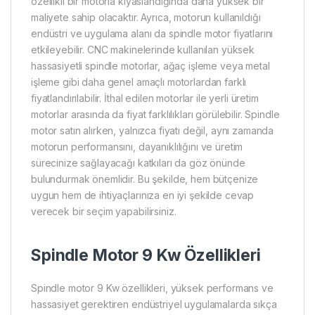
özellikli bir motorla kıyaslandığında daha yüksek bir
maliyete sahip olacaktır. Ayrıca, motorun kullanıldığı
endüstri ve uygulama alanı da spindle motor fiyatlarını
etkileyebilir. CNC makinelerinde kullanılan yüksek
hassasiyetli spindle motorlar, ağaç işleme veya metal
işleme gibi daha genel amaçlı motorlardan farklı
fiyatlandırılabilir. İthal edilen motorlar ile yerli üretim
motorlar arasında da fiyat farklılıkları görülebilir. Spindle
motor satın alırken, yalnızca fiyatı değil, aynı zamanda
motorun performansını, dayanıklılığını ve üretim
sürecinize sağlayacağı katkıları da göz önünde
bulundurmak önemlidir. Bu şekilde, hem bütçenize
uygun hem de ihtiyaçlarınıza en iyi şekilde cevap
verecek bir seçim yapabilirsiniz.
Spindle Motor 9 Kw Özellikleri
Spindle motor 9 Kw özellikleri, yüksek performans ve
hassasiyet gerektiren endüstriyel uygulamalarda sıkça