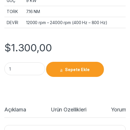
GÜÇ
9 KW
TORK
7.16 NM
DEVİR
12000 rpm – 24000 rpm (400 Hz – 800 Hz)
$
1.300,00
Sepete Ekle
Açıklama
Ürün Özellikleri
Yorumla