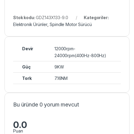
Stok kodu:
GDZ143X133-9.0
Kategoriler:
Elektronik Ürünler
,
Spindle Motor Sürücü
Devir
12000rpm-
24000rpm(400Hz-800Hz)
Güç
9KW
Tork
7.16NM
Bu üründe 0 yorum mevcut
0.0
Puan