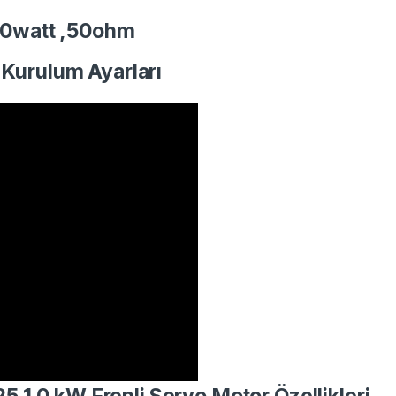
20watt ,50
ohm
 Kurulum Ayarları