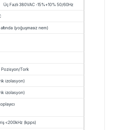
Üç Fazlı 380VAC -15%+10% 50/60Hz
C
altında (yoğuşmasız nem)
, Pozisyon/Tork
trik izolasyon)
trik izolasyon)
toplayıcı
giriş <200kHz (kpps)