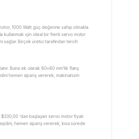
 motor, 1000 Watt güç değerine sahip olmakla
kullanmak için ideal bir frenli servo motor
 sağlar. Birçok üretici tarafından tercih
tanır. Buna ek olarak 80×80 mm’lik flanş
idini hemen sipariş vererek, makinanızın
i
$
330,00
‘dan başlayan servo motor fiyatı
çeşidini, hemen sipariş vererek, kısa sürede