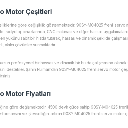
 Motor Çeşitleri
elliklerine göre değişiklik göstermektedir. 90SY-M04025 frenli servo
, radyoloji cihazlarında, CNC makinası ve diğer hassas uygulamalarda 
n yükünü sabit bir hızda tutarak, hassas ve dinamik şekilde çalışmasını
, akılcı çözümler sunmaktadır.
runuzun profesyonel bir hassas ve dinamik bir hızda çalışmasına olanak 
asını destekler. Şahin Rulman’dan 90SY-M04025 frenli servo motor çeş
rsiniz.
 Motor Fiyatları
elliğine göre değişmektedir. 4500 devir güce sahip 90SY-M04025 frenl
performansını ve işlevselliğini artıran 90SY-M04025 frenli servo motor 