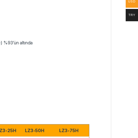
USD
TRY
) %93’ün altında
Z3-25H
LZ3-50H
LZ3-75H