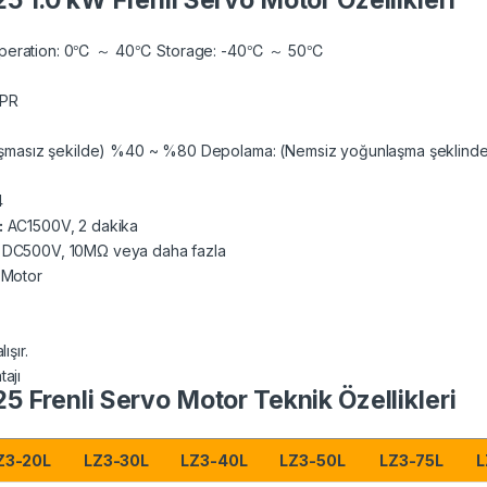
1.0 kW Frenli Servo Motor Özellikleri
eration: 0℃ ～ 40℃ Storage: -40℃ ～ 50℃
PPR
şmasız şekilde) %40 ~ %80 Depolama: (Nemsiz yoğunlaşma şeklinde
4
:
AC1500V, 2 dakika
:
DC500V, 10MΩ veya daha fazla
 Motor
ışır.
tajı
Frenli Servo Motor Teknik Özellikleri
Z3-20L
LZ3-30L
LZ3-40L
LZ3-50L
LZ3-75L
L