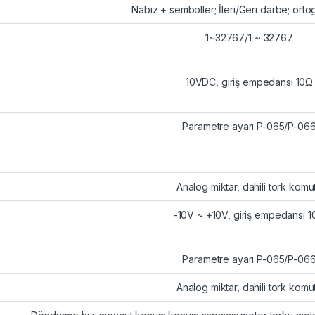
Nabız + semboller; İleri/Geri darbe; ort
1~32767/1 ~ 32767
10VDC, giriş empedansı 10Ω
Parametre ayarı P-065/P-06
Analog miktar, dahili tork komu
-10V ~ +10V, giriş empedansı 
Parametre ayarı P-065/P-06
Analog miktar, dahili tork komu