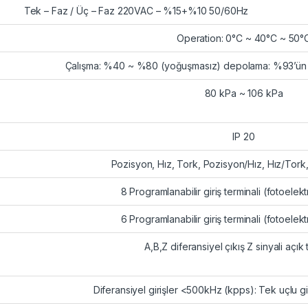
Tek – Faz / Üç – Faz 220VAC – %15+%10 50/60Hz
Operation: 0°C ~ 40°C ~ 50°
Çalışma: %40 ~ %80 (yoğuşmasız) depolama: %93’ün 
80 kPa ~ 106 kPa
IP 20
Pozisyon, Hız, Tork, Pozisyon/Hız, Hız/Tork
8 Programlanabilir giriş terminali (fotoelek
6 Programlanabilir giriş terminali (fotoelek
A,B,Z diferansiyel çıkış Z sinyali açık 
Diferansiyel girişler <500kHz (kpps): Tek uçlu 