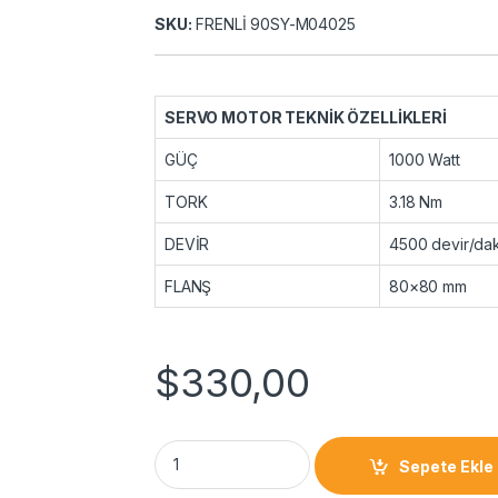
SKU:
FRENLİ 90SY-M04025
SERVO MOTOR TEKNİK ÖZELLİKLERİ
GÜÇ
1000 Watt
TORK
3.18 Nm
DEVİR
4500 devir/da
FLANŞ
80×80 mm
$
330,00
Sepete Ekle