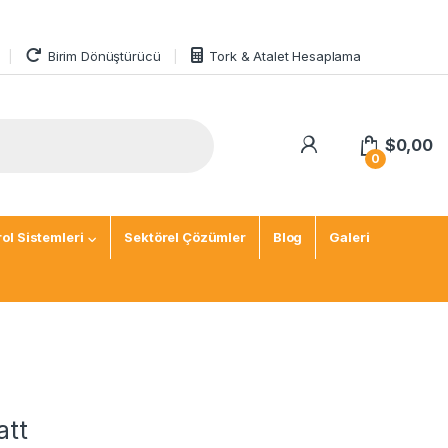
Birim Dönüştürücü
Tork & Atalet Hesaplama
$
0,00
0
ol Sistemleri
Sektörel Çözümler
Blog
Galeri
att