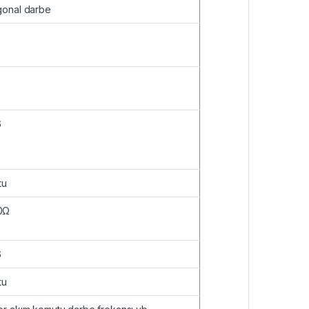
ogonal darbe
6
tu
10Ω
6
tu