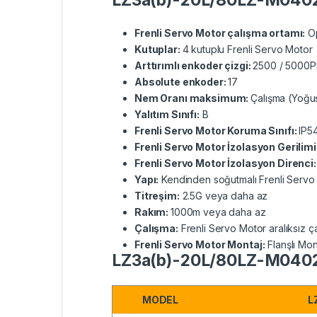
LZ3a(b)-20L/80LZ-M04025 
Frenli Servo Motor çalışma ortamı:
Op
Kutuplar:
4 kutuplu Frenli Servo Motor
Arttırımlı enkoder çizgi:
2500 / 5000
Absolute enkoder:
17
Nem Oranı maksimum:
Çalışma (Yoğu
Yalıtım Sınıfı:
B
Frenli Servo Motor Koruma Sınıfı:
IP5
Frenli Servo Motor İzolasyon Gerilimi
Frenli Servo Motor İzolasyon Direnci
Yapı:
Kendinden soğutmalı Frenli Servo
Titreşim:
2.5G veya daha az
Rakım:
1000m veya daha az
Çalışma:
Frenli Servo Motor aralıksız çal
Frenli Servo Motor Montaj:
Flanşlı Mon
LZ3a(b)-20L/80LZ-M04025 
MODEL
L