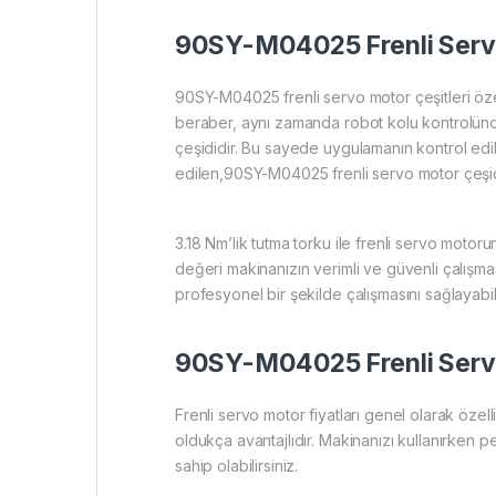
90SY-M04025 Frenli Servo
90SY-M04025 frenli servo motor çeşitleri öz
beraber, aynı zamanda robot kolu kontrolünde
çeşididir. Bu sayede uygulamanın kontrol edile
edilen,90SY-M04025 frenli servo motor çeşidi
3.18 Nm’lik tutma torku ile frenli servo moto
değeri makinanızın verimli ve güvenli çalışm
profesyonel bir şekilde çalışmasını sağlayabili
90SY-M04025 Frenli Servo
Frenli servo motor fiyatları genel olarak öz
oldukça avantajlıdır. Makinanızı kullanırken 
sahip olabilirsiniz.