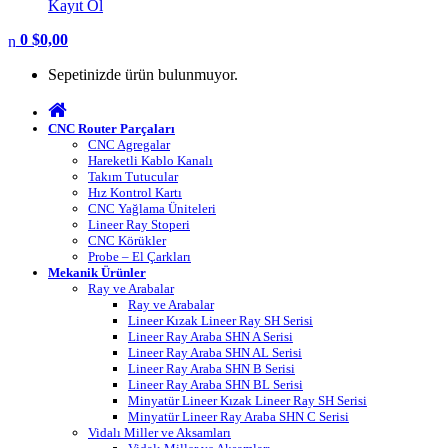
Kayıt Ol
0
$
0,00
Sepetinizde ürün bulunmuyor.
CNC Router Parçaları
CNC Agregalar
Hareketli Kablo Kanalı
Takım Tutucular
Hız Kontrol Kartı
CNC Yağlama Üniteleri
Lineer Ray Stoperi
CNC Körükler
Probe – El Çarkları
Mekanik Ürünler
Ray ve Arabalar
Ray ve Arabalar
Lineer Kızak Lineer Ray SH Serisi
Lineer Ray Araba SHN A Serisi
Lineer Ray Araba SHN AL Serisi
Lineer Ray Araba SHN B Serisi
Lineer Ray Araba SHN BL Serisi
Minyatür Lineer Kızak Lineer Ray SH Serisi
Minyatür Lineer Ray Araba SHN C Serisi
Vidalı Miller ve Aksamları