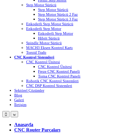
Frenli Step Motor
Step Motor Sürücü
Step Motor Sürücü
Step Motor Sürücü 2 Faz
Step Motor Sürücü 3 Faz
Enkoderli Step Motor Sürücü
Enkoderli Step Motor
Enkoderli Step Motor
Hibrit Sürücü
Spindle Motor Sürücü
MACH3 Eksen Kontrol Kartı
Toroid Trafo
CNC Kontrol Sistemleri
CNC Kontrol Ünitesi
CNC Kontrol Ünitesi
Freze CNC Kontrol Paneli
Torna CNC Kontrol Paneli
Robotik CNC Kontrol Sistemleri
CNC DSP Kontrol Sistemleri
Sektörel Çözümler
Blog
Galeri
İletişim
Open
Close
Anasayfa
CNC Router Parçaları