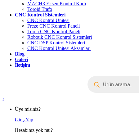
MACH3 Eksen Kontrol Kartı
Toroid Trafo
CNC Kontrol Sistemleri
CNC Kontrol Ünitesi
Freze CNC Kontrol Paneli
Torna CNC Kontrol Paneli
Robotik CNC Kontrol Sistemleri
CNC DSP Kontrol Sistemleri
CNC Kontrol Ünitesi Aksamları
Blog
Galeri
İletişim
Products
search
My
Account
Üye misiniz?
Giriş Yap
Hesabınız yok mu?