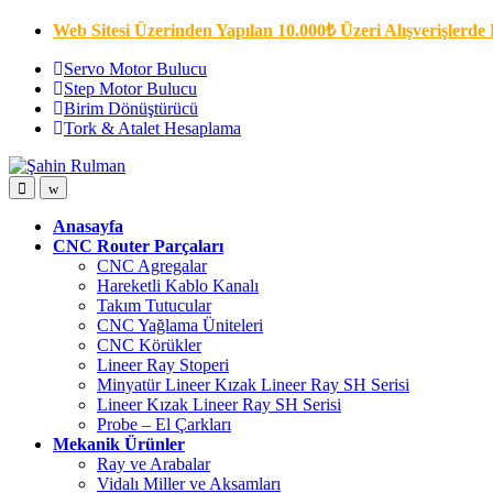
Skip
Skip
Web Sitesi Üzerinden Yapılan 10.000₺ Üzeri Alışverişlerde 
to
to
navigation
content
Servo Motor Bulucu
Step Motor Bulucu
Birim Dönüştürücü
Tork & Atalet Hesaplama
Open
Close
Anasayfa
CNC Router Parçaları
CNC Agregalar
Hareketli Kablo Kanalı
Takım Tutucular
CNC Yağlama Üniteleri
CNC Körükler
Lineer Ray Stoperi
Minyatür Lineer Kızak Lineer Ray SH Serisi
Lineer Kızak Lineer Ray SH Serisi
Probe – El Çarkları
Mekanik Ürünler
Ray ve Arabalar
Vidalı Miller ve Aksamları