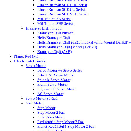
Lineer Rulman LMEK UU Serisi
Lineer Rulman SCE LUU Serisi
Lineer Rulman SCE UU Serisi
Lineer Rulman SCE VUU Serisi
Mil Tutucu SK Serisi
Mil Tutucu SHF Serisi
Kramayer Dişli Pinyon
Kramayer Dişli Pinyon
Helis Kramayer Dişli
Helis Kramayer Dişli (6h25 İndüksiyonlu Montaj Delikli
Helis Kramayer Dişli (Montaj Delikli)
Kramayer Dişli (AxB)
Planet Redüktör
Elektronik Ürünler
Servo Motor
Servo Motor ve Servo Setler
EtherCAT Servo Motor
Spindle Servo Motor
Frenli Servo Motor
Fırçasız DC Servo Motor
AC Servo Motor
Servo Motor Sürücü
Step Motor
Step Motor
Step Motor 2 Faz
3 Faz Step Motor
Redüktörlü Step Motor 2 Faz
Planet Redüktörlü Step Motor 2 Faz