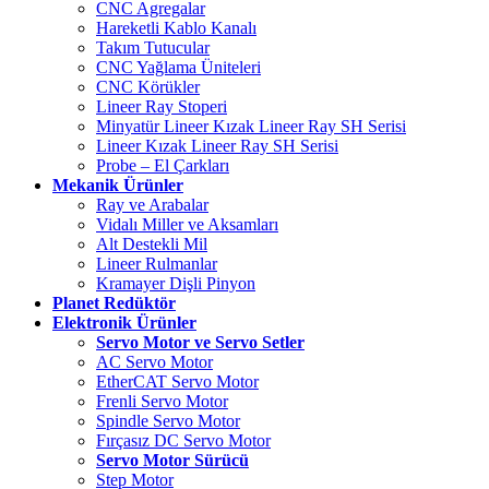
CNC Agregalar
Hareketli Kablo Kanalı
Takım Tutucular
CNC Yağlama Üniteleri
CNC Körükler
Lineer Ray Stoperi
Minyatür Lineer Kızak Lineer Ray SH Serisi
Lineer Kızak Lineer Ray SH Serisi
Probe – El Çarkları
Mekanik Ürünler
Ray ve Arabalar
Vidalı Miller ve Aksamları
Alt Destekli Mil
Lineer Rulmanlar
Kramayer Dişli Pinyon
Planet Redüktör
Elektronik Ürünler
Servo Motor ve Servo Setler
AC Servo Motor
EtherCAT Servo Motor
Frenli Servo Motor
Spindle Servo Motor
Fırçasız DC Servo Motor
Servo Motor Sürücü
Step Motor