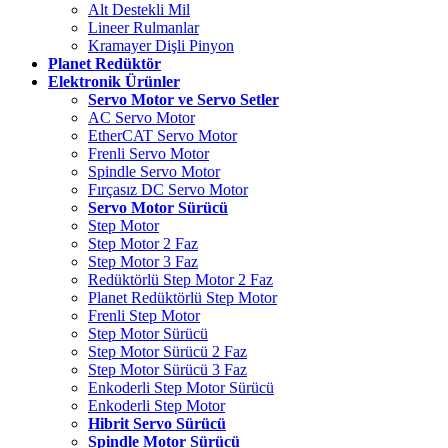
Alt Destekli Mil
Lineer Rulmanlar
Kramayer Dişli Pinyon
Planet Redüktör
Elektronik Ürünler
Servo Motor ve Servo Setler
AC Servo Motor
EtherCAT Servo Motor
Frenli Servo Motor
Spindle Servo Motor
Fırçasız DC Servo Motor
Servo Motor Sürücü
Step Motor
Step Motor 2 Faz
Step Motor 3 Faz
Redüktörlü Step Motor 2 Faz
Planet Redüktörlü Step Motor
Frenli Step Motor
Step Motor Sürücü
Step Motor Sürücü 2 Faz
Step Motor Sürücü 3 Faz
Enkoderli Step Motor Sürücü
Enkoderli Step Motor
Hibrit Servo Sürücü
Spindle Motor Sürücü