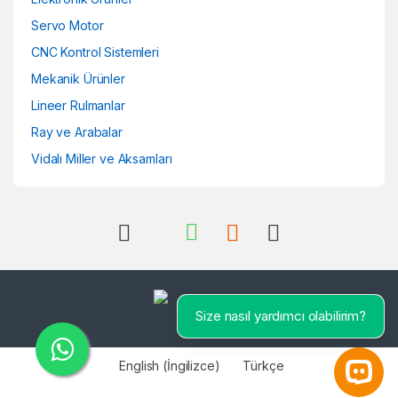
Servo Motor
CNC Kontrol Sistemleri
Mekanik Ürünler
Lineer Rulmanlar
Ray ve Arabalar
Vidalı Miller ve Aksamları
Size nasıl yardımcı olabilirim?
English
(
İngilizce
)
Türkçe
Open 