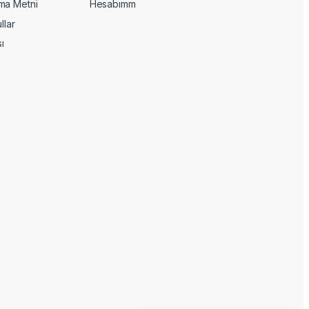
ma Metni
Hesabımm
llar
sı