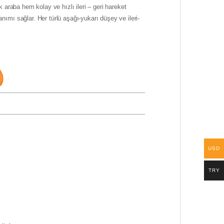
k araba hem kolay ve hızlı ileri – geri hareket
mı sağlar. Her türlü aşağı-yukarı düşey ve ileri-
USD
TRY