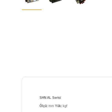
SHN AL Serisi
Ölçü:
mm
Yük:
kgf