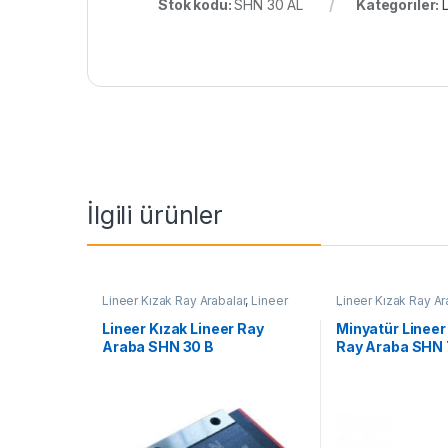
Stok kodu:
SHN 30 AL
Kategoriler:
İlgili ürünler
Lineer Kızak Ray Arabalar
,
Lineer
Lineer Kızak Ray Ar
Ray Araba SHN B Serisi
,
Mekanik
Ürünler
,
Minyatür Li
Ürünler
SHN C Serisi
Lineer Kızak Lineer Ray
Minyatür Lineer
Araba SHN 30 B
Ray Araba SHN 