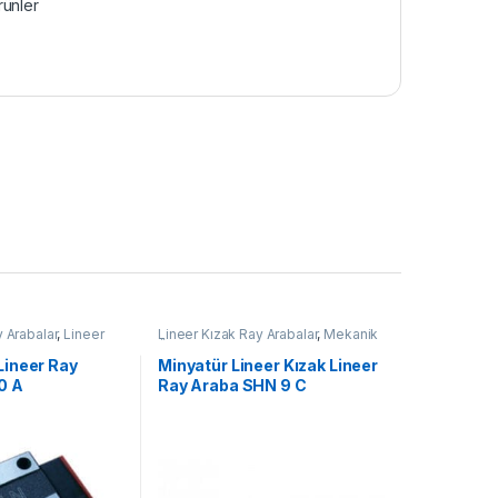
ünler
 Arabalar
,
Lineer
Lineer Kızak Ray Arabalar
,
Mekanik
 Serisi
,
Mekanik
Ürünler
,
Minyatür Lineer Ray Araba
Arabalar
SHN C Serisi
Lineer Ray
Minyatür Lineer Kızak Lineer
0 A
Ray Araba SHN 9 C