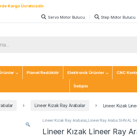
rde Kargo Ücretsizdir.
Servo Motor Bulucu
Step Motor Bulucu
Ürünler
Planet Redüktör
Elektronik Ürünler
CNC Kontr
İletişim
rabalar
Lineer Kızak Ray Arabalar
Lineer Kızak Lin
Lineer Kızak Ray Arabalar
,
Lineer Ray Araba SHN AL Se
Lineer Kızak Lineer Ray 