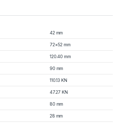
42 mm
72×52 mm
120.40 mm
90 mm
110.13 KN
47.27 KN
80 mm
28 mm