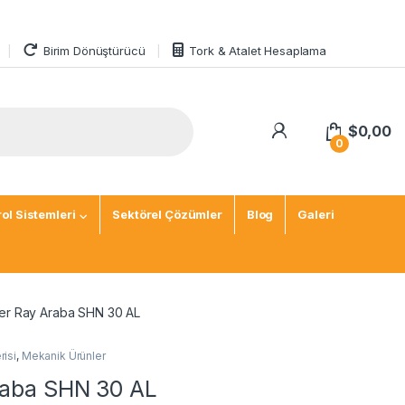
Birim Dönüştürücü
Tork & Atalet Hesaplama
$
0,00
0
ol Sistemleri
Sektörel Çözümler
Blog
Galeri
eer Ray Araba SHN 30 AL
risi
,
Mekanik Ürünler
Araba SHN 30 AL