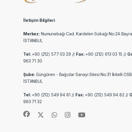
İletişim Bilgileri
Merkez:
Numunebağı Cad. Kardelen Sokağı No:2A Bayr
İSTANBUL
Tel:
+90 (212) 577 03 29 //
Fax:
+90 (212) 613 03 15 //
G
963 71 30
Şube:
Güngören - Bağcılar Sanayi Sitesi No:31 İkitelli OSB
İSTANBUL
Tel:
+90 (212) 549 94 81 //
Fax:
+90 (212) 549 94 82 //
963 71 32