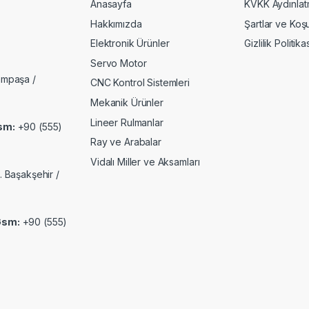
Anasayfa
KVKK Aydınlat
Hakkımızda
Şartlar ve Koşu
Elektronik Ürünler
Gizlilik Politika
Servo Motor
ampaşa /
CNC Kontrol Sistemleri
Mekanik Ürünler
Lineer Rulmanlar
sm:
+90 (555)
Ray ve Arabalar
Vidalı Miller ve Aksamları
. Başakşehir /
Gsm:
+90 (555)