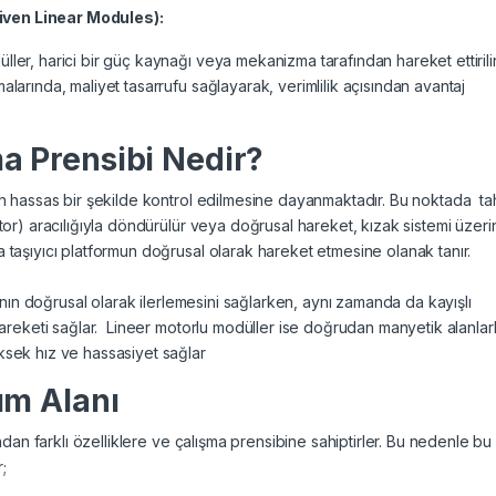
iven Linear Modules):
er, harici bir güç kaynağı veya mekanizma tarafından hareket ettirilir
larında, maliyet tasarrufu sağlayarak, verimlilik açısından avantaj
a Prensibi Nedir?
in hassas bir şekilde kontrol edilmesine dayanmaktadır. Bu noktada ta
tor) aracılığıyla döndürülür veya doğrusal hareket, kızak sistemi üzer
 taşıyıcı platformun doğrusal olarak hareket etmesine olanak tanır.
cının doğrusal olarak ilerlemesini sağlarken, aynı zamanda da kayışlı
hareketi sağlar. Lineer motorlu modüller ise doğrudan manyetik alanlar
sek hız ve hassasiyet sağlar
ım Alanı
ndan farklı özelliklere ve çalışma prensibine sahiptirler. Bu nedenle bu
;