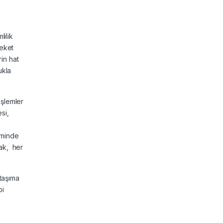
ilik
reket
rin hat
ukla
işlemler
si,
,
iminde
rak, her
 taşıma
bi