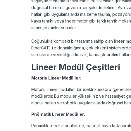
sağlayan mekanik bir sistemdir. Bu sistemler genellikl
doğrusal hareketi güvenilir bir şekilde iletirler. Ayn
hatları gibi uygulamalarda malzeme taşıma, pozisyonla
kayış tahriki veya lineer motor gibi farklı tahrik meka
sahip çözümler sunarlar.
Çoğunlukla kompakt bir tasarıma sahip olan lineer mod
EtherCAT) ile donatıldığında, çok eksenli sistemlerd
süreçlerde verimliliği artırarak, karmaşık üretim hatlar
Lineer Modül Çeşitleri
Motorlu Lineer Modüller:
Motorlu lineer modüller, bir elektrik motoru (genelli
modüllerdir. Bu modüller yüksek hız ve hassasiyet ger
montaj hatları ve robotik uygulamalarda doğrusal har
Pnömatik Lineer Modüller:
Pnömatik lineer modüller ise, basınçlı hava kullanara