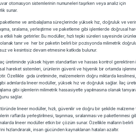
tuvar otomasyon sistemlerinin numuneleri taşırken veya analiz için
lik sunar.
 paketleme ve ambalajlama süreçlerinde yüksek hız, doğruluk ve veriml
n taşıma, sıralama, yerleştirme ve paketleme gibi işlemlerde doğrusal ha
etkili hale getirirler. Bu modüller, hızlı tepki süreleri sayesinde ürünle
olanak tanır ve her bir paketin belirli bir pozisyonda milimetrik doğrul
unsuz ve kesintisiz devam etmesine katkıda bulunur.
laç üretiminde yüksek hijyen standartları ve hassas kontrol gerektiren 
al hareket sistemleri, ürünlerin güvenli ve hijyenik bir ortamda işlenme
ptir. Özellikle gıda üretiminde, malzemelerin doğru miktarda kesilmesi
bi adımlarda lineer modüller, yüksek hız ve doğruluk sağlar. İlaç üret
lama gibi işlemlerin milimetrik hassasiyetle yapılmasına olanak tanıya
ğunu sağlar.
töründe lineer modüller, hızlı, güvenilir ve doğru bir şekilde malzeme
lerin raflarda yerleştirilmesi, taşınması, sıralanması ve paketlenmesi gi
arda lineer modüller etkin bir çözüm sunar. Özellikle malların belirli
ini hızlandırarak, insan gücünden kaynaklanan hataları azaltır.