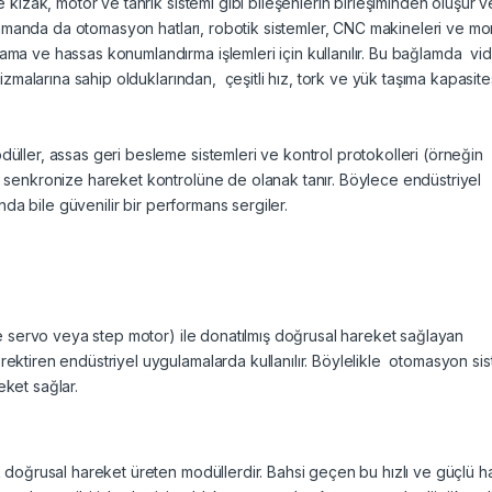
e kızak, motor ve tahrik sistemi gibi bileşenlerin birleşiminden oluşur v
ı zamanda da otomasyon hatları, robotik sistemler, CNC makineleri ve mo
ma ve hassas konumlandırma işlemleri için kullanılır. Bu bağlamda vidal
nizmalarına sahip olduklarından, çeşitli hız, tork ve yük taşıma kapasit
üller, assas geri besleme sistemleri ve kontrol protokolleri (örneğin
e senkronize hareket kontrolüne de olanak tanır. Böylece endüstriyel
ında bile güvenilir bir performans sergiler.
kle servo veya step motor) ile donatılmış doğrusal hareket sağlayan
ektiren endüstriyel uygulamalarda kullanılır. Böylelikle otomasyon sis
eket sağlar.
k doğrusal hareket üreten modüllerdir. Bahsi geçen bu hızlı ve güçlü h