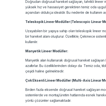
Doğrudan doğrusal hareket sağlayan, tahrikli lineer
yüksek hız ve hassasiyet gerektiren temiz oda uygulama
açısından oldukça idealdir. Bu nedenle de kullanım aç
Teleskopik Lineer Modüller (Telescopic Linear M
Uzayabilen bir yapıya sahip olan teleskopik lineer mo
bir hareket alanı oluşturur. Özellikle; Çekmece sist
kullanılır.
Manyetik Lineer Modüller:
Manyetik alan kullanarak doğrusal hareket sağlayan 
azaltırlar. Bu özelliklerinden dolayı da Temiz oda, tıb
çeşidi haline gelmektedir.
Çok Eksenli Lineer Modüller (Multi-Axis Linear M
Birden fazla eksende doğrusal hareket sağlayan modü
sistemlerde ve montaj/üretim hatlarında esnek hareke
yönlü çözümler sağlamaktadır.