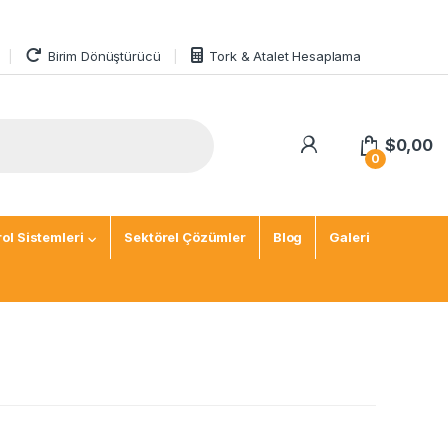
Birim Dönüştürücü
Tork & Atalet Hesaplama
$
0,00
0
ol Sistemleri
Sektörel Çözümler
Blog
Galeri