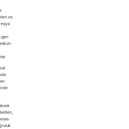
e
eleri ve
z eşya
-geri
mümkün
nar.
sal
inde
eer
sinde
yüksek
ketleri,
assas
ğruluk