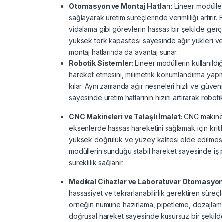
Otomasyon ve Montaj Hatları:
Lineer modüller
sağlayarak üretim süreçlerinde verimliliği artırı
vidalama gibi görevlerin hassas bir şekilde gerçekle
yüksek tork kapasitesi sayesinde ağır yükleri v
montaj hatlarında da avantaj sunar.
Robotik Sistemler:
Lineer modüllerin kullanıldığ
hareket etmesini, milimetrik konumlandırma yapm
kılar. Aynı zamanda ağır nesneleri hızlı ve güvenil
sayesinde üretim hatlarının hızını artırarak robot
CNC Makineleri ve Talaşlı İmalat:
CNC makinele
eksenlerde hassas hareketini sağlamak için kriti
yüksek doğruluk ve yüzey kalitesi elde edilmesi
modüllerin sunduğu stabil hareket sayesinde iş pa
süreklilik sağlanır.
Medikal Cihazlar ve Laboratuvar Otomasyo
hassasiyet ve tekrarlanabilirlik gerektiren süreçl
örneğin numune hazırlama, pipetleme, dozajlama 
doğrusal hareket sayesinde kusursuz bir şekilde g