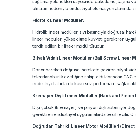
sağlama yetenekleri sayesinde paketleme, taşıma ve s
olmaları nedeniyle endüstriyel otomasyon alanında sık 
Hidrolik Lineer Modüller:
Hidrolik lineer modüller, sıvı basıncıyla doğrusal hare
lineer modüller, yüksek itme kuvveti gerektiren uygul
tercih edilen bir lineer modül türüdür.
Bilyalı Vidalı Lineer Modüller (Ball Screw Linear 
Döner hareketi doğrusal harekete çeviren bilyalı vida s
tekrarlanabilirlik özelliğine sahip olduklarından CNC
endüstriyel alanlarda kusursuz performans sağlamakta
Kremayer Dişli Lineer Modüller (Rack and Pinion 
Dişli çubuk (kremayer) ve pinyon dişli sistemiyle doğ
gerektiren endüstriyel uygulamalarda tercih edilir. Örne
Doğrudan Tahrikli Lineer Motor Modülleri (Direct