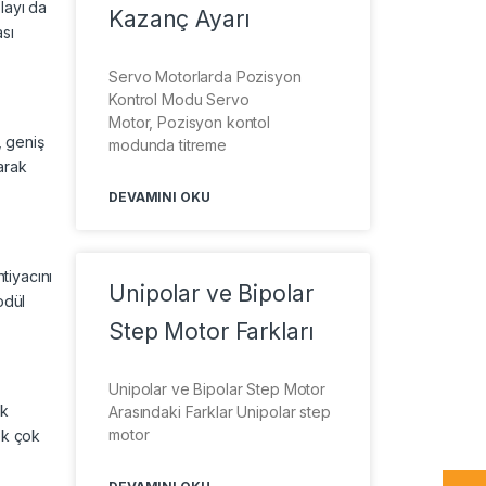
layı da
Kazanç Ayarı
ası
Servo Motorlarda Pozisyon
Kontrol Modu Servo
Motor, Pozisyon kontol
, geniş
modunda titreme
arak
DEVAMINI OKU
tiyacını
Unipolar ve Bipolar
odül
Step Motor Farkları
Unipolar ve Bipolar Step Motor
ik
Arasındaki Farklar Unipolar step
motor
ek çok