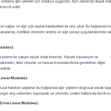
ıralama gibi işlemler için oldukça uygundur. Aynı zamanda düşük mali
tercih edilir.
ket sağlar ve ağır yük taşıma kabiliyetleri ile öne çıkar. Bu bağlamda hi
amalarda, özellikle otomotiv üretimi ve ağır sanayi uygulamalarında sık
Modules):
istemi ile çalışan bilyalı vidalı lineerler, Yüksek hassasiyet ve
 makineleri, tıbbi cihazlar ve hassas konumlandırma gerektiren diğer
dırlar.
Linear Modules):
rusal hareket sağlarlar. Bu bağlamda ağır yüklerin doğrusal olarak taşı
ğin vinç sistemleri, taşımacılık ve otomotiv üretim hatlarında tercih edil
 Drive Linear Modules):