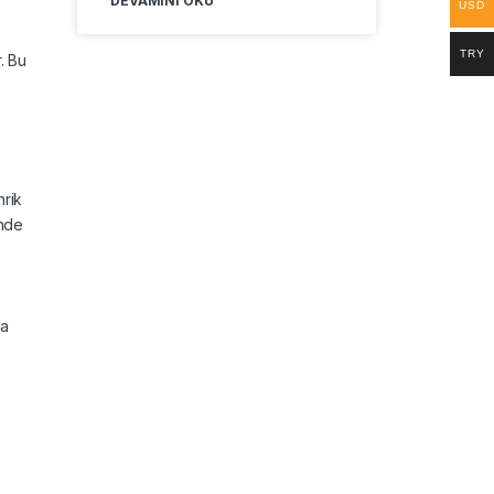
DEVAMINI OKU
USD
TRY
. Bu
hrik
inde
la