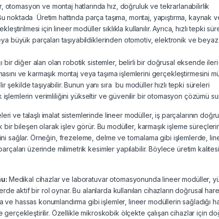
, otomasyon ve montaj hatlarında hız, doğruluk ve tekrarlanabilirlik
r. Bu noktada Üretim hattında parça taşıma, montaj, yapıştırma, kaynak v
ştirilmesi için lineer modüller sıklıkla kullanılır. Ayrıca, hızlı tepki sür
eya büyük parçaları taşıyabildiklerinden otomotiv, elektronik ve beya
ı bir diğer alan olan robotik sistemler, belirli bir doğrusal eksende ileri
asını ve karmaşık montaj veya taşıma işlemlerini gerçekleştirmesini 
ir şekilde taşıyabilir. Bunun yanı sıra bu modüller hızlı tepki süreleri
ik işlemlerin verimliliğini yükseltir ve güvenilir bir otomasyon çözümü su
ri ve talaşlı imalat sistemlerinde lineer modüller, iş parçalarının doğru
k bir bileşen olarak işlev görür. Bu modüller, karmaşık işleme süreçler
ni sağlar. Örneğin, frezeleme, delme ve tornalama gibi işlemlerde, lin
rçaları üzerinde milimetrik kesimler yapılabilir. Böylece üretim kalite
nu:
Medikal cihazlar ve laboratuvar otomasyonunda lineer modüller, 
erde aktif bir rol oynar. Bu alanlarda kullanılan cihazların doğrusal hare
ve hassas konumlandırma gibi işlemler, lineer modüllerin sağladığı h
erçekleştirilir. Özellikle mikroskobik ölçekte çalışan cihazlar için do