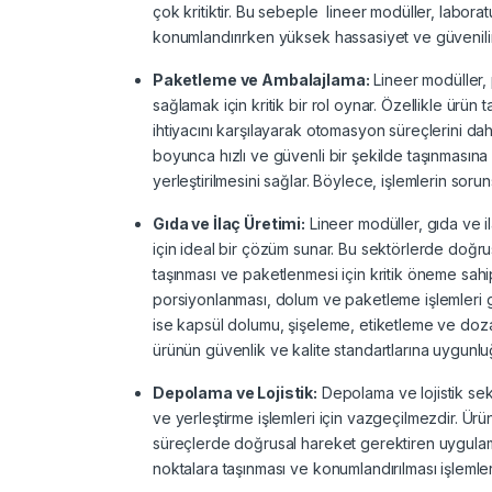
çok kritiktir. Bu sebeple lineer modüller, labora
konumlandırırken yüksek hassasiyet ve güvenilir
Paketleme ve Ambalajlama:
Lineer modüller,
sağlamak için kritik bir rol oynar. Özellikle ürü
ihtiyacını karşılayarak otomasyon süreçlerini daha 
boyunca hızlı ve güvenli bir şekilde taşınmasına 
yerleştirilmesini sağlar. Böylece, işlemlerin sor
Gıda ve İlaç Üretimi:
Lineer modüller, gıda ve i
için ideal bir çözüm sunar. Bu sektörlerde doğrus
taşınması ve paketlenmesi için kritik öneme sahi
porsiyonlanması, dolum ve paketleme işlemleri gi
ise kapsül dolumu, şişeleme, etiketleme ve dozaj
ürünün güvenlik ve kalite standartlarına uygunlu
Depolama ve Lojistik:
Depolama ve lojistik sek
ve yerleştirme işlemleri için vazgeçilmezdir. Ürün
süreçlerde doğrusal hareket gerektiren uygulamal
noktalara taşınması ve konumlandırılması işlemler