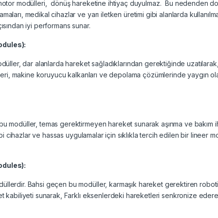
 motor modülleri, dönüş hareketine ihtiyaç duyulmaz. Bu nedenden do
ları, medikal cihazlar ve yarı iletken üretimi gibi alanlarda kullanılm
ısından iyi performans sunar.
odules):
düller, dar alanlarda hareket sağladıklarından gerektiğinde uzatılarak
emleri, makine koruyucu kalkanları ve depolama çözümlerinde yaygın ol
bu modüller, temas gerektirmeyen hareket sunarak aşınma ve bakım ih
bi cihazlar ve hassas uygulamalar için sıklıkla tercih edilen bir lineer m
odules):
llerdir. Bahsi geçen bu modüller, karmaşık hareket gerektiren robot
t kabiliyeti sunarak, Farklı eksenlerdeki hareketleri senkronize eder