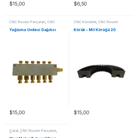
$
15,00
$
6,50
CNC Router Parçaları
,
CNC
CNC Körükler
,
CNC Router
Yağlama Üniteleri
Parçaları
Yağlama Ünitesi Dağıtıcı
Körük – Mil Körüğü 20
$
15,00
$
15,00
Çatal
,
CNC Router Parçaları
,
Takım Tutucular