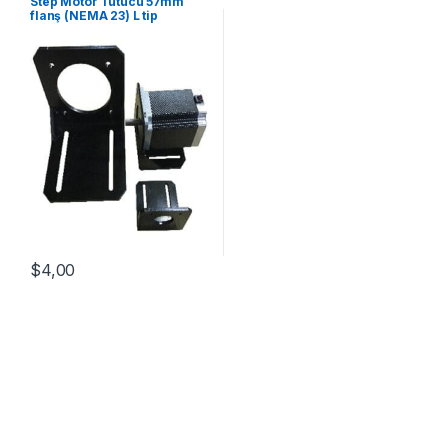
Step Motor Tutucu 57mm
flanş (NEMA 23) L tip
$
4,00