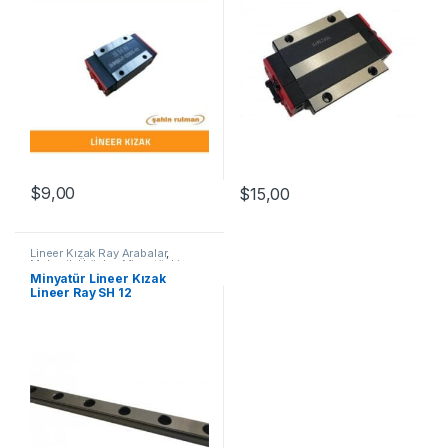
$
9,00
$
15,00
Lineer Kızak Ray Arabalar
,
Mekanik Ürünler
,
Minyatür Lineer
Kızak Lineer Ray SH Serisi
Minyatür Lineer Kızak
Lineer Ray SH 12