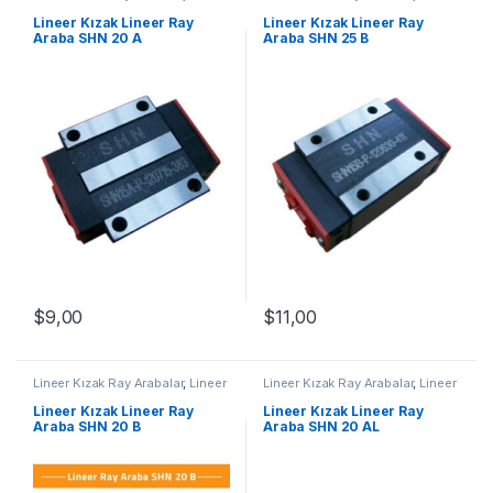
Ray Araba SHN A Serisi
,
Mekanik
Ray Araba SHN B Serisi
,
Mekanik
Ürünler
Ürünler
Lineer Kızak Lineer Ray
Lineer Kızak Lineer Ray
Araba SHN 20 A
Araba SHN 25 B
$
9,00
$
11,00
Lineer Kızak Ray Arabalar
,
Lineer
Lineer Kızak Ray Arabalar
,
Lineer
Ray Araba SHN B Serisi
,
Mekanik
Ray Araba SHN AL Serisi
,
Ürünler
Mekanik Ürünler
Lineer Kızak Lineer Ray
Lineer Kızak Lineer Ray
Araba SHN 20 B
Araba SHN 20 AL