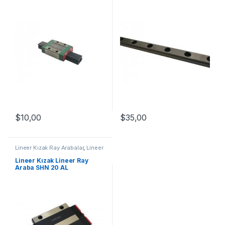
$
10,00
$
35,00
Lineer Kızak Ray Arabalar
,
Lineer
Ray Araba SHN AL Serisi
,
Mekanik Ürünler
Lineer Kızak Lineer Ray
Araba SHN 20 AL