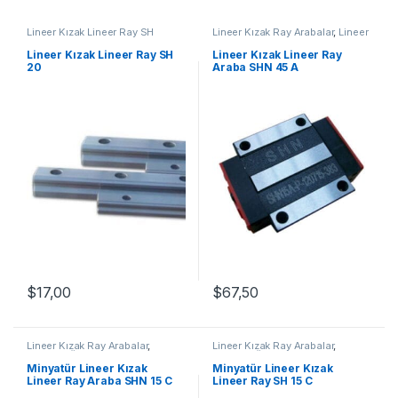
Lineer Kızak Lineer Ray SH
Lineer Kızak Ray Arabalar
,
Lineer
Serisi
,
Lineer Kızak Ray Arabalar
,
Ray Araba SHN A Serisi
,
Mekanik
Mekanik Ürünler
Ürünler
Lineer Kızak Lineer Ray SH
Lineer Kızak Lineer Ray
20
Araba SHN 45 A
$
67,50
$
17,00
Lineer Kızak Ray Arabalar
,
Lineer Kızak Ray Arabalar
,
Mekanik Ürünler
,
Minyatür Lineer
Mekanik Ürünler
,
Minyatür Lineer
Ray Araba SHN C Serisi
Kızak Lineer Ray SH Serisi
Minyatür Lineer Kızak
Minyatür Lineer Kızak
Lineer Ray Araba SHN 15 C
Lineer Ray SH 15 C