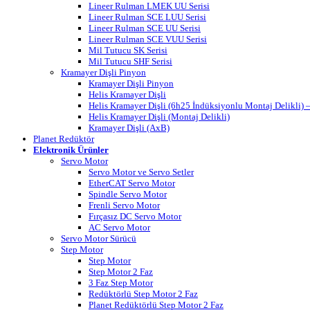
Lineer Rulman LMEK UU Serisi
Lineer Rulman SCE LUU Serisi
Lineer Rulman SCE UU Serisi
Lineer Rulman SCE VUU Serisi
Mil Tutucu SK Serisi
Mil Tutucu SHF Serisi
Kramayer Dişli Pinyon
Kramayer Dişli Pinyon
Helis Kramayer Dişli
Helis Kramayer Dişli (6h25 İndüksiyonlu Montaj Delikli
Helis Kramayer Dişli (Montaj Delikli)
Kramayer Dişli (AxB)
Planet Redüktör
Elektronik Ürünler
Servo Motor
Servo Motor ve Servo Setler
EtherCAT Servo Motor
Spindle Servo Motor
Frenli Servo Motor
Fırçasız DC Servo Motor
AC Servo Motor
Servo Motor Sürücü
Step Motor
Step Motor
Step Motor 2 Faz
3 Faz Step Motor
Redüktörlü Step Motor 2 Faz
Planet Redüktörlü Step Motor 2 Faz