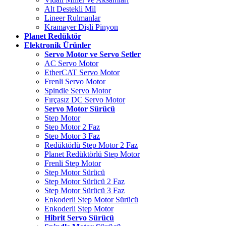
Alt Destekli Mil
Lineer Rulmanlar
Kramayer Dişli Pinyon
Planet Redüktör
Elektronik Ürünler
Servo Motor ve Servo Setler
AC Servo Motor
EtherCAT Servo Motor
Frenli Servo Motor
Spindle Servo Motor
Fırçasız DC Servo Motor
Servo Motor Sürücü
Step Motor
Step Motor 2 Faz
Step Motor 3 Faz
Redüktörlü Step Motor 2 Faz
Planet Redüktörlü Step Motor
Frenli Step Motor
Step Motor Sürücü
Step Motor Sürücü 2 Faz
Step Motor Sürücü 3 Faz
Enkoderli Step Motor Sürücü
Enkoderli Step Motor
Hibrit Servo Sürücü