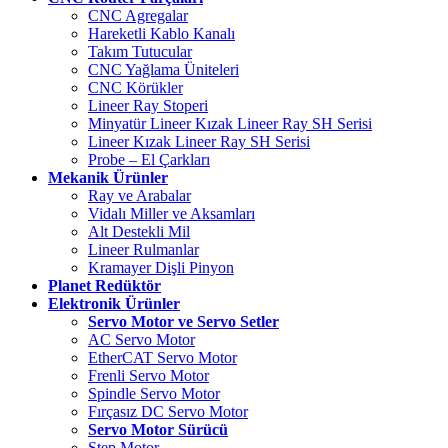
CNC Agregalar
Hareketli Kablo Kanalı
Takım Tutucular
CNC Yağlama Üniteleri
CNC Körükler
Lineer Ray Stoperi
Minyatür Lineer Kızak Lineer Ray SH Serisi
Lineer Kızak Lineer Ray SH Serisi
Probe – El Çarkları
Mekanik Ürünler
Ray ve Arabalar
Vidalı Miller ve Aksamları
Alt Destekli Mil
Lineer Rulmanlar
Kramayer Dişli Pinyon
Planet Redüktör
Elektronik Ürünler
Servo Motor ve Servo Setler
AC Servo Motor
EtherCAT Servo Motor
Frenli Servo Motor
Spindle Servo Motor
Fırçasız DC Servo Motor
Servo Motor Sürücü
Step Motor