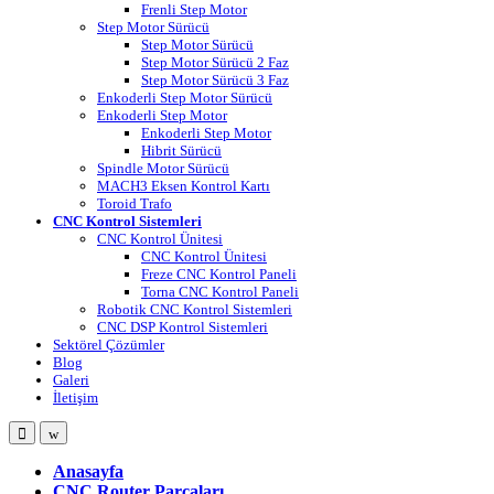
Frenli Step Motor
Step Motor Sürücü
Step Motor Sürücü
Step Motor Sürücü 2 Faz
Step Motor Sürücü 3 Faz
Enkoderli Step Motor Sürücü
Enkoderli Step Motor
Enkoderli Step Motor
Hibrit Sürücü
Spindle Motor Sürücü
MACH3 Eksen Kontrol Kartı
Toroid Trafo
CNC Kontrol Sistemleri
CNC Kontrol Ünitesi
CNC Kontrol Ünitesi
Freze CNC Kontrol Paneli
Torna CNC Kontrol Paneli
Robotik CNC Kontrol Sistemleri
CNC DSP Kontrol Sistemleri
Sektörel Çözümler
Blog
Galeri
İletişim
Open
Close
Anasayfa
CNC Router Parçaları