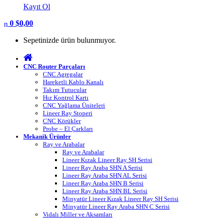
Kayıt Ol
0
$
0,00
Sepetinizde ürün bulunmuyor.
CNC Router Parçaları
CNC Agregalar
Hareketli Kablo Kanalı
Takım Tutucular
Hız Kontrol Kartı
CNC Yağlama Üniteleri
Lineer Ray Stoperi
CNC Körükler
Probe – El Çarkları
Mekanik Ürünler
Ray ve Arabalar
Ray ve Arabalar
Lineer Kızak Lineer Ray SH Serisi
Lineer Ray Araba SHN A Serisi
Lineer Ray Araba SHN AL Serisi
Lineer Ray Araba SHN B Serisi
Lineer Ray Araba SHN BL Serisi
Minyatür Lineer Kızak Lineer Ray SH Serisi
Minyatür Lineer Ray Araba SHN C Serisi
Vidalı Miller ve Aksamları