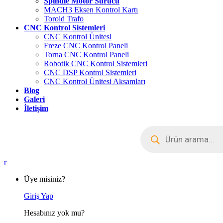
Spindle Motor Sürücü
MACH3 Eksen Kontrol Kartı
Toroid Trafo
CNC Kontrol Sistemleri
CNC Kontrol Ünitesi
Freze CNC Kontrol Paneli
Torna CNC Kontrol Paneli
Robotik CNC Kontrol Sistemleri
CNC DSP Kontrol Sistemleri
CNC Kontrol Ünitesi Aksamları
Blog
Galeri
İletişim
Products
search
My
Account
Üye misiniz?
Giriş Yap
Hesabınız yok mu?