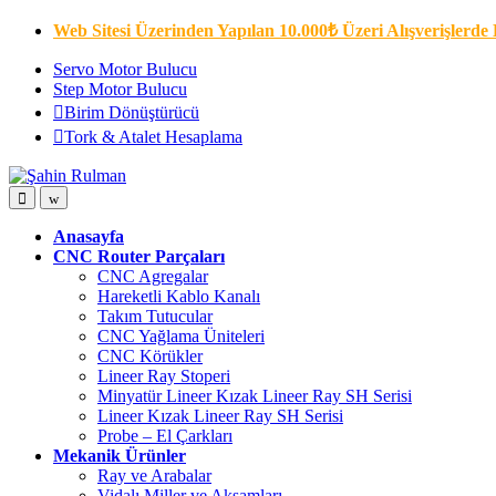
Skip
Skip
Web Sitesi Üzerinden Yapılan 10.000₺ Üzeri Alışverişlerde 
to
to
navigation
content
Servo Motor Bulucu
Step Motor Bulucu
Birim Dönüştürücü
Tork & Atalet Hesaplama
Open
Close
Anasayfa
CNC Router Parçaları
CNC Agregalar
Hareketli Kablo Kanalı
Takım Tutucular
CNC Yağlama Üniteleri
CNC Körükler
Lineer Ray Stoperi
Minyatür Lineer Kızak Lineer Ray SH Serisi
Lineer Kızak Lineer Ray SH Serisi
Probe – El Çarkları
Mekanik Ürünler
Ray ve Arabalar
Vidalı Miller ve Aksamları