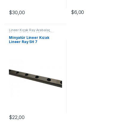
$
6,00
$
30,00
Lineer Kızak Ray Arabalar
,
Mekanik Ürünler
,
Minyatür Lineer
Kızak Lineer Ray SH Serisi
Minyatür Lineer Kızak
Lineer Ray SH 7
$
22,00