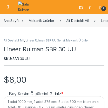
0
Ana Sayfa
Mekanik Ürünler
Alt Destekli Mil
Line
Alt Destekli Mil
,
Lineer Rulman SBR UU Serisi
,
Mekanik Ürünler
Lineer Rulman SBR 30 UU
SKU:
SBR 30 UU
$
8,00
Boy Kesim Ölçülerini Giriniz
*