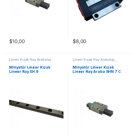
$
10,00
$
8,00
Lineer Kızak Ray Arabalar
,
Lineer Kızak Ray Arabalar
,
Mekanik Ürünler
,
Minyatür Lineer
Mekanik Ürünler
,
Minyatür Lineer
Kızak Lineer Ray SH Serisi
Ray Araba SHN C Serisi
Minyatür Lineer Kızak
Minyatür Lineer Kızak
Lineer Ray SH 9
Lineer Ray Araba SHN 7 C