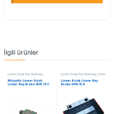
İlgili ürünler
Lineer Kızak Ray Arabalar
,
Lineer Kızak Ray Arabalar
,
Lineer
Mekanik Ürünler
,
Minyatür Lineer
Ray Araba SHN A Serisi
,
Mekanik
Ray Araba SHN C Serisi
Ürünler
,
Ray ve Arabalar
Minyatür Lineer Kızak
Lineer Kızak Lineer Ray
Lineer Ray Araba SHN 15 C
Araba SHN 15 A