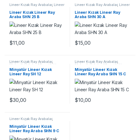
Lineer Kızak Ray Arabalar
,
Lineer
Lineer Kızak Ray Arabalar
,
Lineer
Ray Araba SHN B Serisi
,
Mekanik
Ray Araba SHN A Serisi
,
Mekanik
Ürünler
Ürünler
,
Ray ve Arabalar
Lineer Kızak Lineer Ray
Lineer Kızak Lineer Ray
Araba SHN 25 B
Araba SHN 30 A
$
11,00
$
15,00
Lineer Kızak Ray Arabalar
,
Lineer Kızak Ray Arabalar
,
Mekanik Ürünler
,
Minyatür Lineer
Mekanik Ürünler
,
Minyatür Lineer
Kızak Lineer Ray SH Serisi
Ray Araba SHN C Serisi
Minyatür Lineer Kızak
Minyatür Lineer Kızak
Lineer Ray SH 12
Lineer Ray Araba SHN 15 C
$
10,00
$
30,00
Lineer Kızak Ray Arabalar
,
Mekanik Ürünler
,
Minyatür Lineer
Ray Araba SHN C Serisi
Minyatür Lineer Kızak
Lineer Ray Araba SHN 9 C