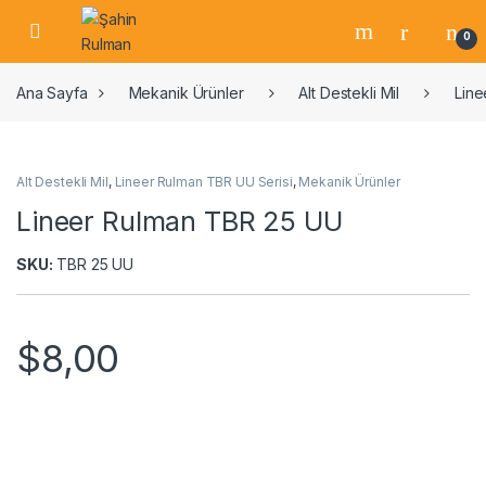
0
Ana Sayfa
Mekanik Ürünler
Alt Destekli Mil
Line
Alt Destekli Mil
,
Lineer Rulman TBR UU Serisi
,
Mekanik Ürünler
Lineer Rulman TBR 25 UU
SKU:
TBR 25 UU
$
8,00