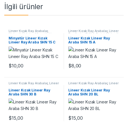
İlgili ürünler
Lineer Kızak Ray Arabalar
,
Lineer Kızak Ray Arabalar
,
Lineer
Mekanik Ürünler
,
Minyatür Lineer
Ray Araba SHN A Serisi
,
Mekanik
Ray Araba SHN C Serisi
Ürünler
,
Ray ve Arabalar
Minyatür Lineer Kızak
Lineer Kızak Lineer Ray
Lineer Ray Araba SHN 15 C
Araba SHN 15 A
$
10,00
$
8,00
Lineer Kızak Ray Arabalar
,
Lineer
Lineer Kızak Ray Arabalar
,
Lineer
Ray Araba SHN B Serisi
,
Mekanik
Ray Araba SHN BL Serisi
,
Ürünler
Mekanik Ürünler
Lineer Kızak Lineer Ray
Lineer Kızak Lineer Ray
Araba SHN 30 B
Araba SHN 20 BL
$
15,00
$
15,00