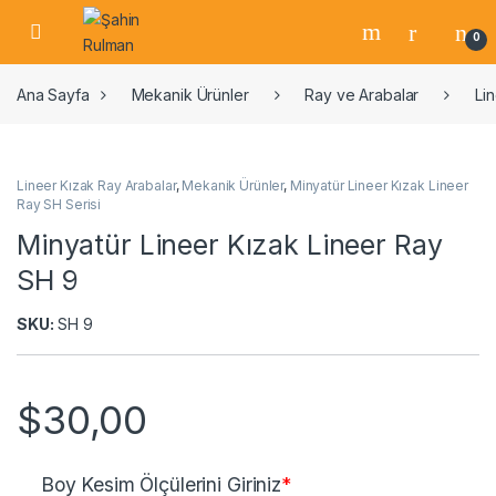
0
Ana Sayfa
Mekanik Ürünler
Ray ve Arabalar
Li
Lineer Kızak Ray Arabalar
,
Mekanik Ürünler
,
Minyatür Lineer Kızak Lineer
Ray SH Serisi
Minyatür Lineer Kızak Lineer Ray
SH 9
SKU:
SH 9
$
30,00
Boy Kesim Ölçülerini Giriniz
*