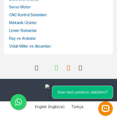
Servo Motor
CNC Kontrol Sistemleri
Mekanik Ürünler
Lineer Rulmanlar
Ray ve Arabalar
Vidalı Miller ve Aksamları
Size nasıl yardımcı olabilirim?
English
(
İngilizce
)
Türkçe
Open 