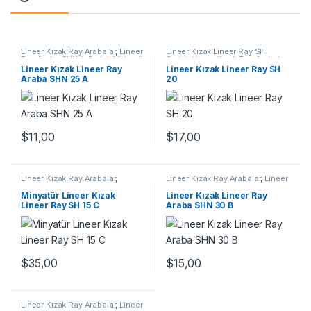
Lineer Kızak Ray Arabalar
,
Lineer
Lineer Kızak Lineer Ray SH
Ray Araba SHN A Serisi
,
Mekanik
Serisi
,
Lineer Kızak Ray Arabalar
,
Ürünler
,
Ray ve Arabalar
Mekanik Ürünler
Lineer Kızak Lineer Ray
Lineer Kızak Lineer Ray SH
Araba SHN 25 A
20
$
11,00
$
17,00
Lineer Kızak Ray Arabalar
,
Lineer Kızak Ray Arabalar
,
Lineer
Mekanik Ürünler
,
Minyatür Lineer
Ray Araba SHN B Serisi
,
Mekanik
Kızak Lineer Ray SH Serisi
Ürünler
Minyatür Lineer Kızak
Lineer Kızak Lineer Ray
Lineer Ray SH 15 C
Araba SHN 30 B
$
35,00
$
15,00
Lineer Kızak Ray Arabalar
,
Lineer