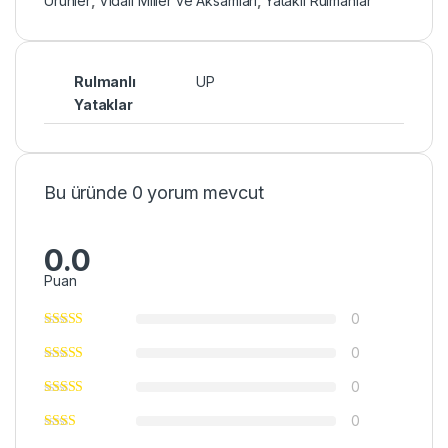
Ürünler
,
Vidalı Miller ve Aksamları
,
Yataklı Rulmanlar
Rulmanlı
UP
Yataklar
Bu üründe 0 yorum mevcut
0.0
Puan
0
0
0
0