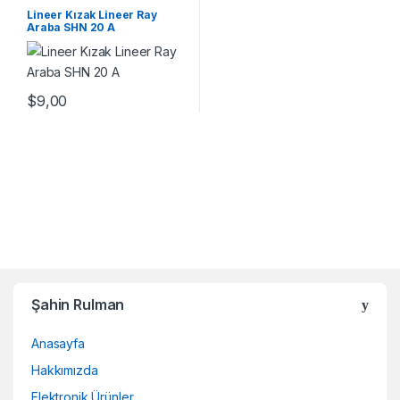
Ray Araba SHN A Serisi
,
Mekanik
Ürünler
Lineer Kızak Lineer Ray
Araba SHN 20 A
$
9,00
Şahin Rulman
Anasayfa
Hakkımızda
Elektronik Ürünler