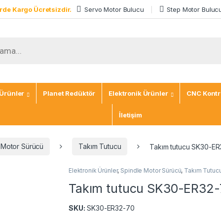
rde Kargo Ücretsizdir.
Servo Motor Bulucu
Step Motor Buluc
ch
Ürünler
Planet Redüktör
Elektronik Ürünler
CNC Kontro
İletişim
 Motor Sürücü
Takım Tutucu
Takım tutucu SK30-E
Elektronik Ürünler
,
Spindle Motor Sürücü
,
Takım Tutuc
Takım tutucu SK30-ER32-
SKU:
SK30-ER32-70