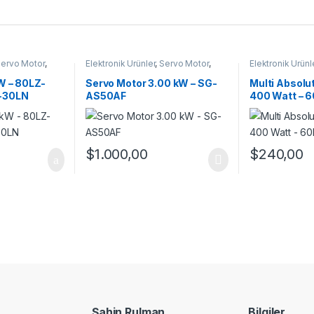
ervo Motor
,
Elektronik Ürünler
,
Servo Motor
,
Elektronik Ürünl
Servo Motor Takım
Servo Motor
,
Se
Motor Takım
W – 80LZ-
Servo Motor 3.00 kW – SG-
Multi Absolu
-30LN
AS50AF
400 Watt – 
$
1.000,00
$
240,00
Şahin Rulman
Bilgiler