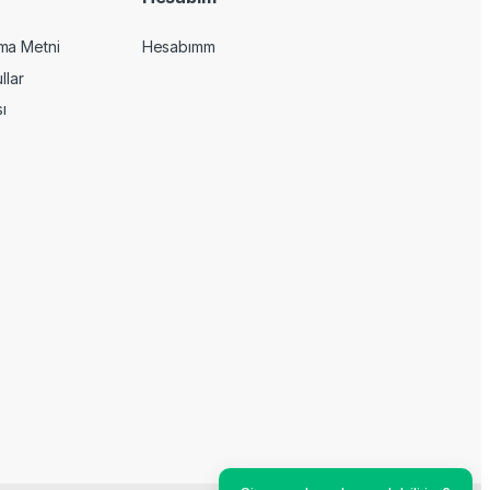
ma Metni
Hesabımm
llar
sı