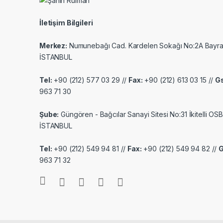
İletişim Bilgileri
Merkez:
Numunebağı Cad. Kardelen Sokağı No:2A Bayr
İSTANBUL
Tel:
+90 (212) 577 03 29 //
Fax:
+90 (212) 613 03 15 //
G
963 71 30
Şube:
Güngören - Bağcılar Sanayi Sitesi No:31 İkitelli OSB
İSTANBUL
Tel:
+90 (212) 549 94 81 //
Fax:
+90 (212) 549 94 82 //
963 71 32