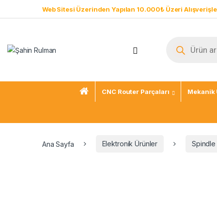
Skip to navigation
Skip to content
Web Sitesi Üzerinden Yapılan 10.000₺ Üzeri Alışverişle
Products sear
Open
CNC Router Parçaları
Mekanik 
Ana Sayfa
Elektronik Ürünler
Spindle