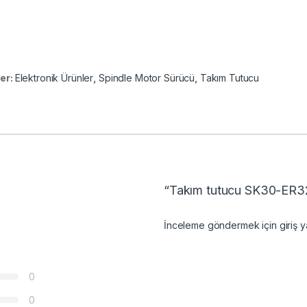
ler:
Elektronik Ürünler
,
Spindle Motor Sürücü
,
Takım Tutucu
“Takım tutucu SK30-ER32-
İnceleme göndermek için
giriş
ya
0
0