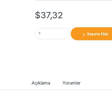
$
37,32
Takım tutucu SK30-ER32-70 quantity
Sepete Ekle
Açıklama
Yorumlar