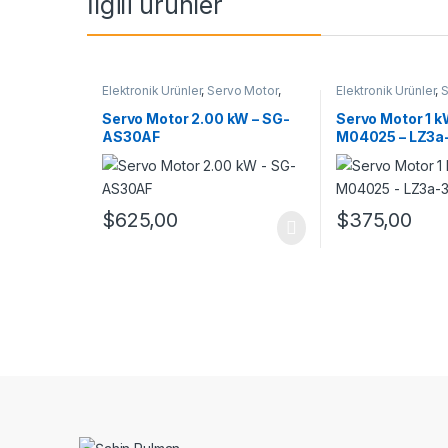
İlgili ürünler
Elektronik Ürünler
,
Servo Motor
,
Elektronik Ürünler
,
S
Servo Motor Takım
Servo Motor Takım
Servo Motor 2.00 kW – SG-
Servo Motor 1 k
AS30AF
M04025 – LZ3a
$
625,00
$
375,00