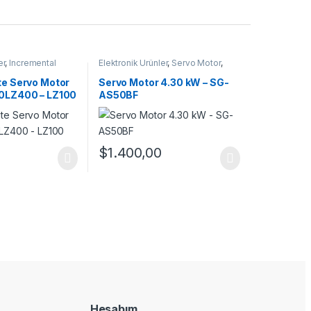
er
,
Incremental
Elektronik Ürünler
,
Servo Motor
,
rvo Motor
,
Servo
Servo Motor Takım
te Servo Motor
Servo Motor 4.30 kW – SG-
60LZ400 – LZ100
AS50BF
$
1.400,00
Hesabım