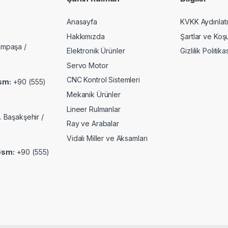
Anasayfa
KVKK Aydınlat
Hakkımızda
Şartlar ve Koşu
ampaşa /
Elektronik Ürünler
Gizlilik Politika
Servo Motor
CNC Kontrol Sistemleri
sm:
+90 (555)
Mekanik Ürünler
Lineer Rulmanlar
. Başakşehir /
Ray ve Arabalar
Vidalı Miller ve Aksamları
Gsm:
+90 (555)