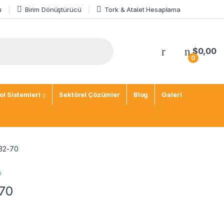
u
Birim Dönüştürücü
Tork & Atalet Hesaplama
My Account
$
0,00
0
l Sistemleri
Sektörel Çözümler
Blog
Galeri
R32-70
u
70