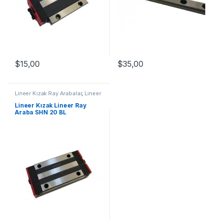
$
35,00
$
15,00
Lineer Kızak Ray Arabalar
,
Lineer
Ray Araba SHN BL Serisi
,
Mekanik Ürünler
Lineer Kızak Lineer Ray
Araba SHN 20 BL