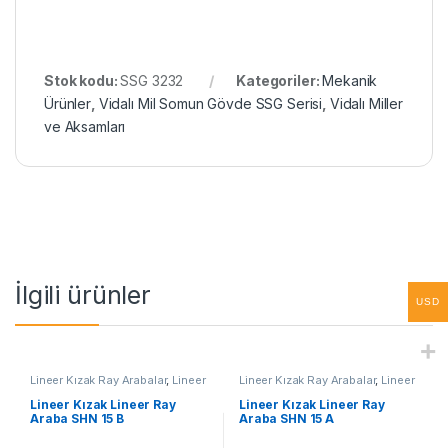
Stok kodu:
SSG 3232
Kategoriler:
Mekanik
Ürünler
,
Vidalı Mil Somun Gövde SSG Serisi
,
Vidalı Miller
ve Aksamları
İlgili ürünler
USD
Lineer Kızak Ray Arabalar
,
Lineer
Lineer Kızak Ray Arabalar
,
Lineer
Ray Araba SHN B Serisi
,
Mekanik
Ray Araba SHN A Serisi
,
Mekanik
Ürünler
Ürünler
,
Ray ve Arabalar
Lineer Kızak Lineer Ray
Lineer Kızak Lineer Ray
Araba SHN 15 B
Araba SHN 15 A