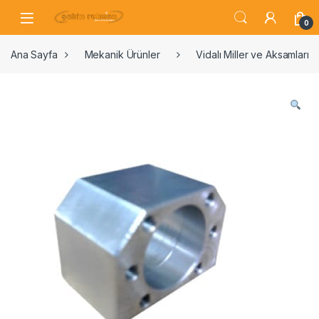
0
Ana Sayfa
Mekanik Ürünler
Vidalı Miller ve Aksamları