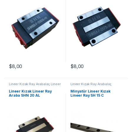
$
8,00
$
8,00
Lineer Kızak Ray Arabalar
,
Lineer
Lineer Kızak Ray Arabalar
,
Ray Araba SHN AL Serisi
,
Mekanik Ürünler
,
Minyatür Lineer
Mekanik Ürünler
Kızak Lineer Ray SH Serisi
Lineer Kızak Lineer Ray
Minyatür Lineer Kızak
Araba SHN 20 AL
Lineer Ray SH 15 C