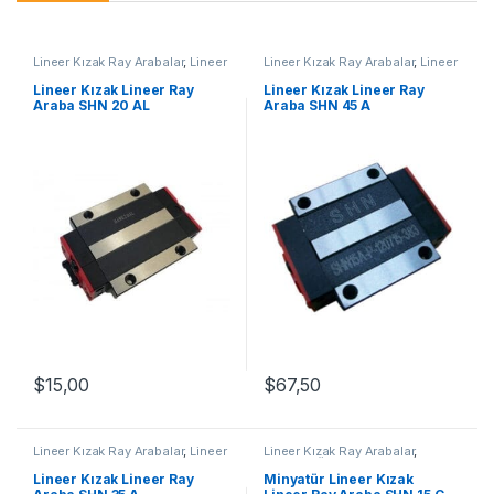
Lineer Kızak Ray Arabalar
,
Lineer
Lineer Kızak Ray Arabalar
,
Lineer
Ray Araba SHN AL Serisi
,
Ray Araba SHN A Serisi
,
Mekanik
Mekanik Ürünler
Ürünler
Lineer Kızak Lineer Ray
Lineer Kızak Lineer Ray
Araba SHN 20 AL
Araba SHN 45 A
$
67,50
$
15,00
Lineer Kızak Ray Arabalar
,
Lineer
Lineer Kızak Ray Arabalar
,
Ray Araba SHN A Serisi
,
Mekanik
Mekanik Ürünler
,
Minyatür Lineer
Ürünler
Ray Araba SHN C Serisi
Lineer Kızak Lineer Ray
Minyatür Lineer Kızak