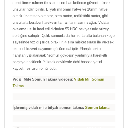
serisi lineer rulman ile sabitlenen hareketlerde güvenilir tahrik
unsurlarından biridir. Bilyalı mil 5mm hatve ve 10mm hatve
olmak üzere servo motor, step motor, redüktörlü motor, gibi
unsurlarla beraber hareketin tamamlanmasını sağlar. Vidalar
ovalama usülü imal edildiğinden 55 HRC seviyesinde yüzey
sertliğine sahiptir. Çelik somunlarda her iki tarafta bulunan keçe
sayesinde toz dışarıda bırakılır. 4 sıra misket sırası ile yüksek
eksenel kuvvet dayanım gücüne sahiptir. Flanşlı seriler
flanştan yakalanarak “somun gövdesi” yardımıyla hareketli
parçaya sabitlenir. Yüksek devirlerde dahi hassasiyetini
kaybetmez uzun ömürlüdür.
Vidalı Mile Somun Takma videosu:
Vidalı Mil Somun
Takma
İşlenmiş vidalı mile bilyalı somun takma:
Somun takma