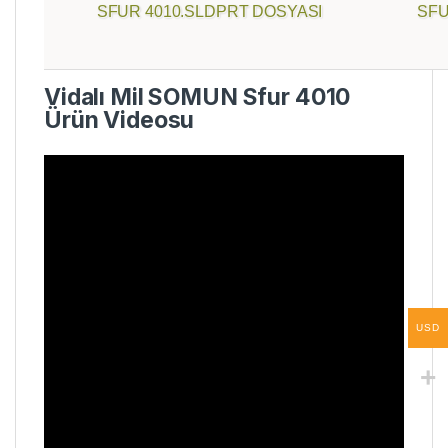
SFUR 4010.SLDPRT DOSYASI
SFU
Vidalı Mil SOMUN Sfur 4010
Ürün Videosu
USD