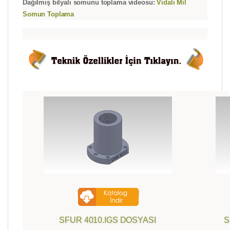
Dağılmış bilyalı somunu toplama videosu:
Vidalı Mil
Somun Toplama
SFUR 4010.IGS DOSYASI
S