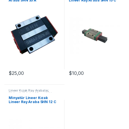
Araba SHN 35 A
Lineer Ray Araba SHN 15 C
$
25,00
$
10,00
Lineer Kızak Ray Arabalar
,
Mekanik Ürünler
,
Minyatür Lineer
Ray Araba SHN C Serisi
Minyatür Lineer Kızak
Lineer Ray Araba SHN 12 C