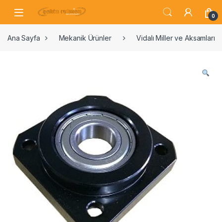
0
Ana Sayfa
Mekanik Ürünler
Vidalı Miller ve Aksamları