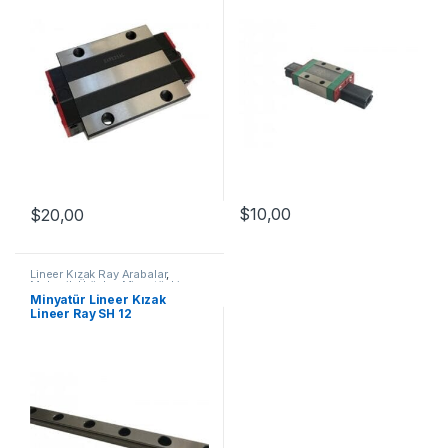
$
10,00
$
20,00
Lineer Kızak Ray Arabalar
,
Mekanik Ürünler
,
Minyatür Lineer
Kızak Lineer Ray SH Serisi
Minyatür Lineer Kızak
Lineer Ray SH 12