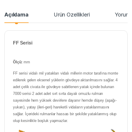
Açıklama
Ürün Özellikleri
Yoruml
FF
Serisi
Ölçü:
mm
FF serisi vidalı mil yatakları vidalı millerin motor tarafına monte
edilerek gelen eksenel yüklerin gövdeye aktarılmasını sağlar. 4
adet çelik civata ile gövdeye sabitlenen yatak içinde bulunan
7000 serisi 2 adet adet sırt sırta dayalı omuzlu rulman
sayesinde hem yüksek devirlere dayanır hemde düşey (aşağı-
yukarı), yatay (ileri-geri) hareketli vidaların yataklanmasını
sağlar. İçerideki rulmanlar hassas bir şekilde yataklanmış olup
olup kesinlikle boşluk yapmazlar.