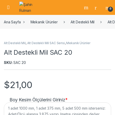
0
Ana Sayfa
Mekanik Ürünler
Alt Destekli Mil
Alt 
Alt Destekli Mil
,
Alt Destekli Mil SAC Serisi
,
Mekanik Ürünler
Alt Destekli Mil SAC 20
SKU:
SAC 20
$
21,00
Boy Kesim Ölçülerini Giriniz
*