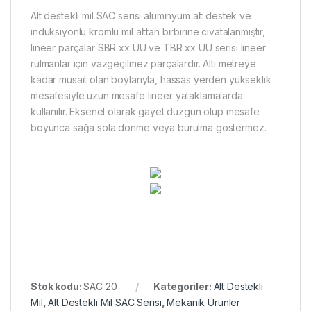
Alt destekli mil SAC serisi alüminyum alt destek ve
indüksiyonlu kromlu mil alttan birbirine civatalanmıştır,
lineer parçalar SBR xx UU ve TBR xx UU serisi lineer
rulmanlar için vazgeçilmez parçalardır. Altı metreye
kadar müsait olan boylarıyla, hassas yerden yükseklik
mesafesiyle uzun mesafe lineer yataklamalarda
kullanılır. Eksenel olarak gayet düzgün olup mesafe
boyunca sağa sola dönme veya burulma göstermez.
Stok kodu:
SAC 20
Kategoriler:
Alt Destekli
Mil
,
Alt Destekli Mil SAC Serisi
,
Mekanik Ürünler