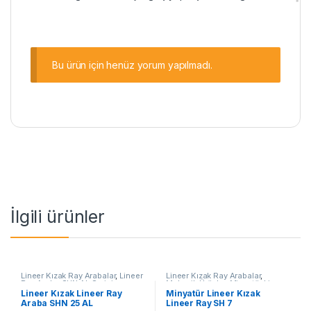
Bu ürün için henüz yorum yapılmadı.
İlgili ürünler
Lineer Kızak Ray Arabalar
,
Lineer
Lineer Kızak Ray Arabalar
,
Ray Araba SHN AL Serisi
,
Mekanik Ürünler
,
Minyatür Lineer
Mekanik Ürünler
Kızak Lineer Ray SH Serisi
Lineer Kızak Lineer Ray
Minyatür Lineer Kızak
Araba SHN 25 AL
Lineer Ray SH 7