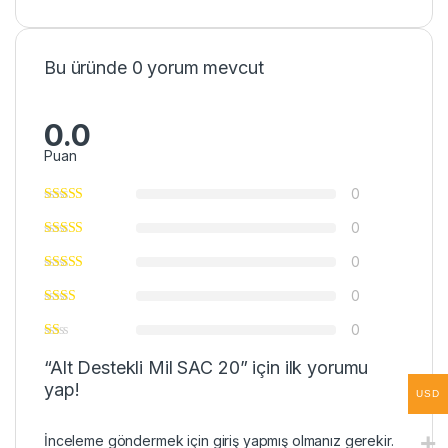
Bu üründe 0 yorum mevcut
0.0
Puan
0
0
0
0
0
“Alt Destekli Mil SAC 20” için ilk yorumu
yap!
USD
İnceleme göndermek için
giriş
yapmış olmanız gerekir.