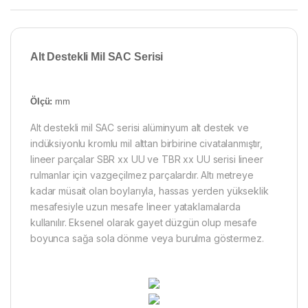
Alt Destekli Mil SAC
Serisi
Ölçü:
mm
Alt destekli mil SAC serisi alüminyum alt destek ve
indüksiyonlu kromlu mil alttan birbirine civatalanmıştır,
lineer parçalar SBR xx UU ve TBR xx UU serisi lineer
rulmanlar için vazgeçilmez parçalardır. Altı metreye
kadar müsait olan boylarıyla, hassas yerden yükseklik
mesafesiyle uzun mesafe lineer yataklamalarda
kullanılır. Eksenel olarak gayet düzgün olup mesafe
boyunca sağa sola dönme veya burulma göstermez.