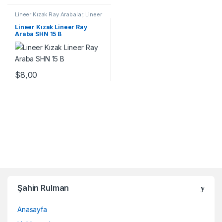
Lineer Kızak Ray Arabalar
,
Lineer
Ray Araba SHN B Serisi
,
Mekanik
Ürünler
Lineer Kızak Lineer Ray
Araba SHN 15 B
$
8,00
Şahin Rulman
Anasayfa