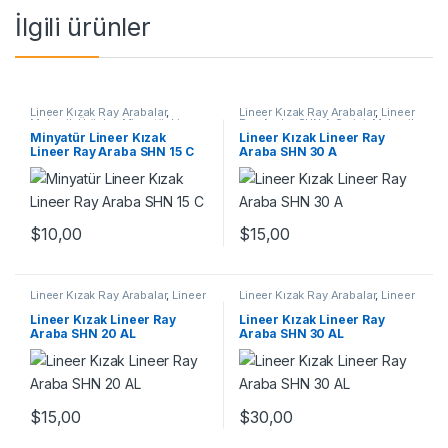
İlgili ürünler
Lineer Kızak Ray Arabalar
,
Lineer Kızak Ray Arabalar
,
Lineer
Mekanik Ürünler
,
Minyatür Lineer
Ray Araba SHN A Serisi
,
Mekanik
Ray Araba SHN C Serisi
Ürünler
,
Ray ve Arabalar
Minyatür Lineer Kızak
Lineer Kızak Lineer Ray
Lineer Ray Araba SHN 15 C
Araba SHN 30 A
$
10,00
$
15,00
Lineer Kızak Ray Arabalar
,
Lineer
Lineer Kızak Ray Arabalar
,
Lineer
Ray Araba SHN AL Serisi
,
Ray Araba SHN AL Serisi
,
Mekanik Ürünler
Mekanik Ürünler
Lineer Kızak Lineer Ray
Lineer Kızak Lineer Ray
Araba SHN 20 AL
Araba SHN 30 AL
$
15,00
$
30,00