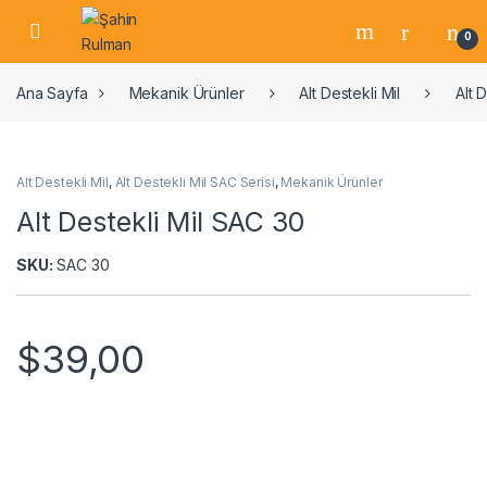
0
Ana Sayfa
Mekanik Ürünler
Alt Destekli Mil
Alt 
Alt Destekli Mil
,
Alt Destekli Mil SAC Serisi
,
Mekanik Ürünler
Alt Destekli Mil SAC 30
SKU:
SAC 30
$
39,00