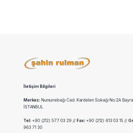
İletişim Bilgileri
Merkez:
Numunebağı Cad. Kardelen Sokağı No:2A Bayr
İSTANBUL
Tel:
+90 (212) 577 03 29 //
Fax:
+90 (212) 613 03 15 //
G
963 71 30