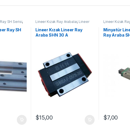
 Ray SH Serisi
,
Lineer Kızak Ray Arabalar
,
Lineer
Lineer Kızak Ray
abalar
,
Mekanik
Ray Araba SHN A Serisi
,
Mekanik
Ürünler
,
Minyatü
Ürünler
,
Ray ve Arabalar
SHN C Serisi
neer Ray SH
Lineer Kızak Lineer Ray
Minyatür Line
Araba SHN 30 A
Ray Araba S
$
15,00
$
7,00