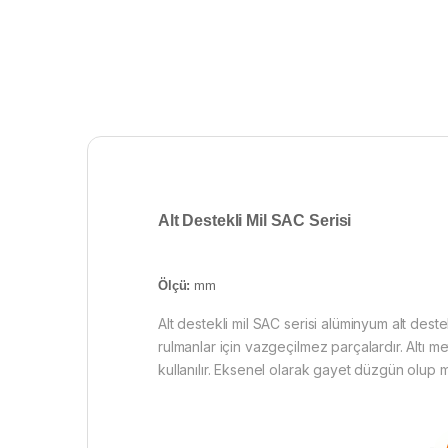
Alt Destekli Mil SAC
Serisi
Ölçü:
mm
Alt destekli mil SAC serisi alüminyum alt dest
rulmanlar için vazgeçilmez parçalardır. Altı
kullanılır. Eksenel olarak gayet düzgün ol