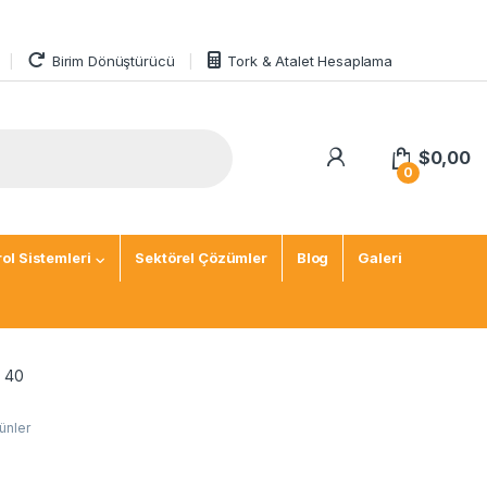
Birim Dönüştürücü
Tork & Atalet Hesaplama
$
0,00
0
ol Sistemleri
Sektörel Çözümler
Blog
Galeri
C 40
ünler