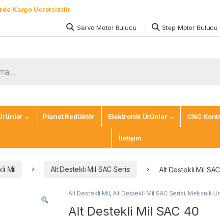
rde Kargo Ücretsizdir.
Servo Motor Bulucu
Step Motor Bulucu
Ürünler
Planet Redüktör
Elektronik Ürünler
CNC Kontr
İletişim
li Mil
Alt Destekli Mil SAC Serisi
Alt Destekli Mil SA
Alt Destekli Mil
,
Alt Destekli Mil SAC Serisi
,
Mekanik Ür
Alt Destekli Mil SAC 40