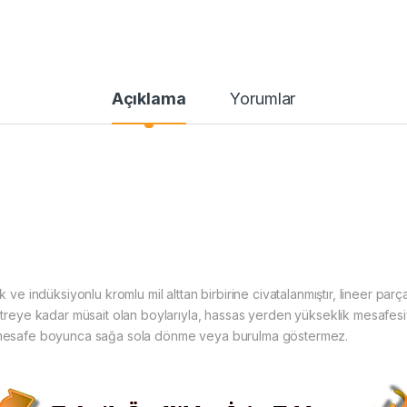
Açıklama
Yorumlar
ek ve indüksiyonlu kromlu mil alttan birbirine civatalanmıştır, lineer pa
 metreye kadar müsait olan boylarıyla, hassas yerden yükseklik mesafe
up mesafe boyunca sağa sola dönme veya burulma göstermez.