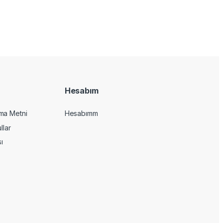
Hesabım
ma Metni
Hesabımm
llar
sı