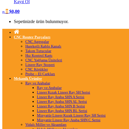
Kayıt Ol
0
$
0,00
Sepetinizde ürün bulunmuyor.
CNC Router Parçaları
CNC Agregalar
Hareketli Kablo Kanalı
Takım Tutucular
Hız Kontrol Kartı
CNC Yağlama Üniteleri
Lineer Ray Stoperi
CNC Körükler
Probe – El Çarkları
Mekanik Ürünler
Ray ve Arabalar
Ray ve Arabalar
Lineer Kızak Lineer Ray SH Serisi
Lineer Ray Araba SHN A Serisi
Lineer Ray Araba SHN AL Serisi
Lineer Ray Araba SHN B Serisi
Lineer Ray Araba SHN BL Serisi
Minyatür Lineer Kızak Lineer Ray SH Serisi
Minyatür Lineer Ray Araba SHN C Serisi
Vidalı Miller ve Aksamları