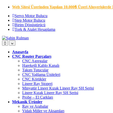
Web Sitesi Üzerinden Yapılan 10.000₺ Üzeri Alışverişlerde 
Servo Motor Bulucu
Step Motor Bulucu
Birim Dönüştürücü
Tork & Atalet Hesaplama
Anasayfa
CNC Router Parçaları
CNC Agregalar
Hareketli Kablo Kanalı
Takım Tutucular
CNC Yağlama Üniteleri
CNC Körükler
Lineer Ray Stoperi
Minyatür Lineer Kızak Lineer Ray SH Serisi
Lineer Kızak Lineer Ray SH Serisi
Probe – El Çarkları
Mekanik Ürünler
Ray ve Arabalar
Vidalı Miller ve Aksamları