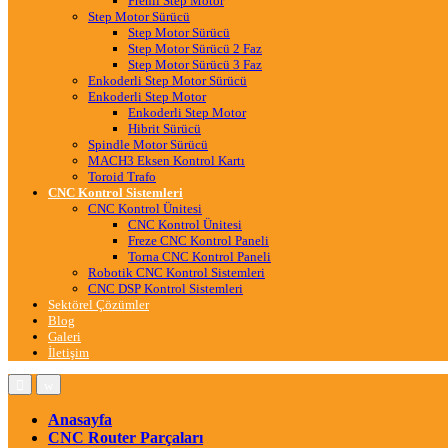
Frenli Step Motor
Step Motor Sürücü
Step Motor Sürücü
Step Motor Sürücü 2 Faz
Step Motor Sürücü 3 Faz
Enkoderli Step Motor Sürücü
Enkoderli Step Motor
Enkoderli Step Motor
Hibrit Sürücü
Spindle Motor Sürücü
MACH3 Eksen Kontrol Kartı
Toroid Trafo
CNC Kontrol Sistemleri
CNC Kontrol Ünitesi
CNC Kontrol Ünitesi
Freze CNC Kontrol Paneli
Torna CNC Kontrol Paneli
Robotik CNC Kontrol Sistemleri
CNC DSP Kontrol Sistemleri
Sektörel Çözümler
Blog
Galeri
İletişim
Anasayfa
CNC Router Parçaları