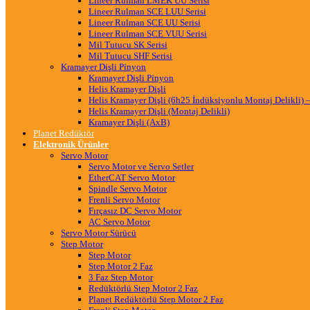
Lineer Rulman LMEK UU Serisi
Lineer Rulman SCE LUU Serisi
Lineer Rulman SCE UU Serisi
Lineer Rulman SCE VUU Serisi
Mil Tutucu SK Serisi
Mil Tutucu SHF Serisi
Kramayer Dişli Pinyon
Kramayer Dişli Pinyon
Helis Kramayer Dişli
Helis Kramayer Dişli (6h25 İndüksiyonlu Montaj Delikli
Helis Kramayer Dişli (Montaj Delikli)
Kramayer Dişli (AxB)
Planet Redüktör
Elektronik Ürünler
Servo Motor
Servo Motor ve Servo Setler
EtherCAT Servo Motor
Spindle Servo Motor
Frenli Servo Motor
Fırçasız DC Servo Motor
AC Servo Motor
Servo Motor Sürücü
Step Motor
Step Motor
Step Motor 2 Faz
3 Faz Step Motor
Redüktörlü Step Motor 2 Faz
Planet Redüktörlü Step Motor 2 Faz