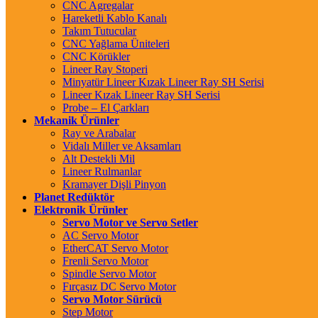
CNC Agregalar
Hareketli Kablo Kanalı
Takım Tutucular
CNC Yağlama Üniteleri
CNC Körükler
Lineer Ray Stoperi
Minyatür Lineer Kızak Lineer Ray SH Serisi
Lineer Kızak Lineer Ray SH Serisi
Probe – El Çarkları
Mekanik Ürünler
Ray ve Arabalar
Vidalı Miller ve Aksamları
Alt Destekli Mil
Lineer Rulmanlar
Kramayer Dişli Pinyon
Planet Redüktör
Elektronik Ürünler
Servo Motor ve Servo Setler
AC Servo Motor
EtherCAT Servo Motor
Frenli Servo Motor
Spindle Servo Motor
Fırçasız DC Servo Motor
Servo Motor Sürücü
Step Motor