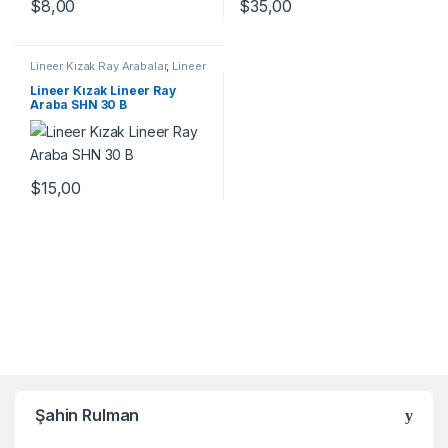
$
8,00
$
35,00
Lineer Kızak Ray Arabalar
,
Lineer
Ray Araba SHN B Serisi
,
Mekanik
Ürünler
Lineer Kızak Lineer Ray
Araba SHN 30 B
$
15,00
Şahin Rulman