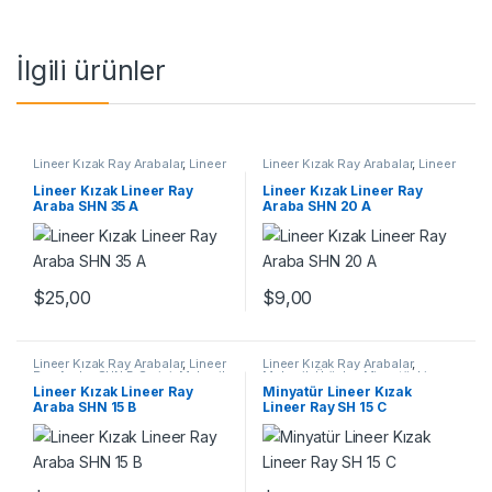
İlgili ürünler
Lineer Kızak Ray Arabalar
,
Lineer
Lineer Kızak Ray Arabalar
,
Lineer
Ray Araba SHN A Serisi
,
Mekanik
Ray Araba SHN A Serisi
,
Mekanik
Ürünler
Ürünler
Lineer Kızak Lineer Ray
Lineer Kızak Lineer Ray
Araba SHN 35 A
Araba SHN 20 A
$
25,00
$
9,00
Lineer Kızak Ray Arabalar
,
Lineer
Lineer Kızak Ray Arabalar
,
Ray Araba SHN B Serisi
,
Mekanik
Mekanik Ürünler
,
Minyatür Lineer
Ürünler
Kızak Lineer Ray SH Serisi
Lineer Kızak Lineer Ray
Minyatür Lineer Kızak
Araba SHN 15 B
Lineer Ray SH 15 C