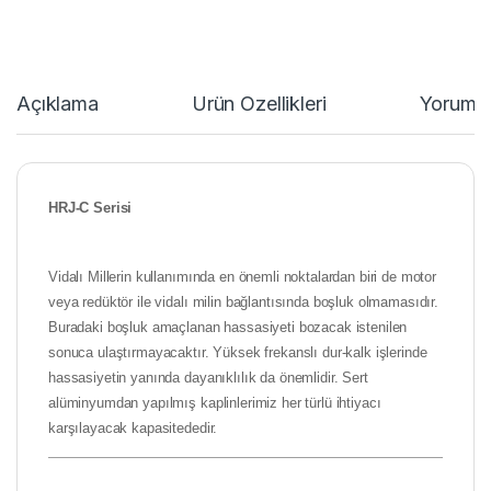
Açıklama
Ürün Özellikleri
Yorumla
HRJ-C Serisi
Vidalı Millerin kullanımında en önemli noktalardan biri de motor
veya redüktör ile vidalı milin bağlantısında boşluk olmamasıdır.
Buradaki boşluk amaçlanan hassasiyeti bozacak istenilen
sonuca ulaştırmayacaktır. Yüksek frekanslı dur-kalk işlerinde
hassasiyetin yanında dayanıklılık da önemlidir. Sert
alüminyumdan yapılmış kaplinlerimiz her türlü ihtiyacı
karşılayacak kapasitededir.