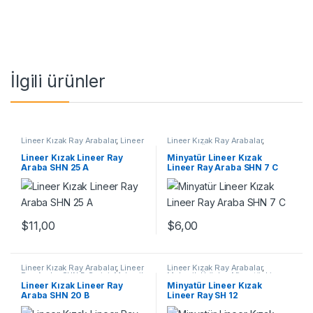
İlgili ürünler
Lineer Kızak Ray Arabalar
,
Lineer
Lineer Kızak Ray Arabalar
,
Ray Araba SHN A Serisi
,
Mekanik
Mekanik Ürünler
,
Minyatür Lineer
Ürünler
,
Ray ve Arabalar
Ray Araba SHN C Serisi
Lineer Kızak Lineer Ray
Minyatür Lineer Kızak
Araba SHN 25 A
Lineer Ray Araba SHN 7 C
$
11,00
$
6,00
Lineer Kızak Ray Arabalar
,
Lineer
Lineer Kızak Ray Arabalar
,
Ray Araba SHN B Serisi
,
Mekanik
Mekanik Ürünler
,
Minyatür Lineer
Ürünler
Kızak Lineer Ray SH Serisi
Lineer Kızak Lineer Ray
Minyatür Lineer Kızak
Araba SHN 20 B
Lineer Ray SH 12