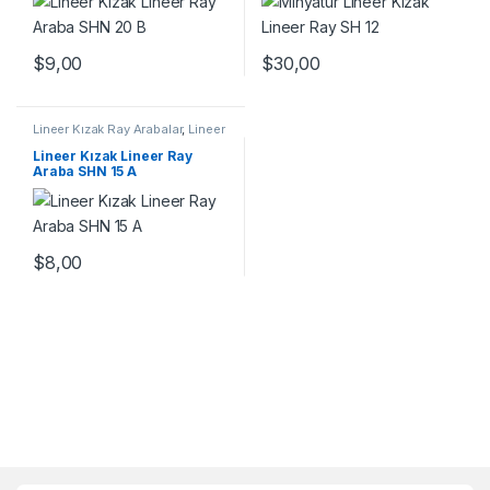
$
9,00
$
30,00
Lineer Kızak Ray Arabalar
,
Lineer
Ray Araba SHN A Serisi
,
Mekanik
Ürünler
,
Ray ve Arabalar
Lineer Kızak Lineer Ray
Araba SHN 15 A
$
8,00