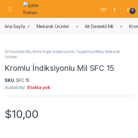
0
Ana Sayfa
Mekanik Ürünler
Alt Destekli Mil
Krom
Alt Destekli Mil
,
Krom Kaplı İndüksiyonlu Taşlanmış Miller
,
Mekanik
Ürünler
Kromlu İndiksiyonlu Mil SFC 15
SKU:
SFC 15
Availability:
Stokta yok
$
10,00