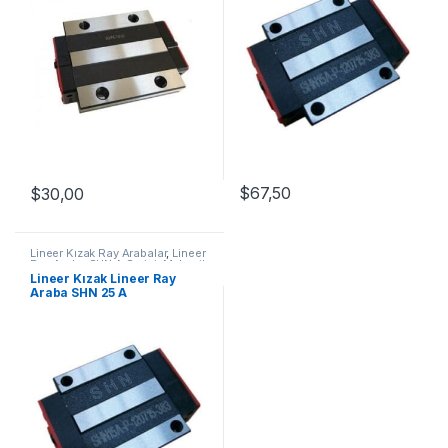
$
67,50
$
30,00
Lineer Kızak Ray Arabalar
,
Lineer
Ray Araba SHN A Serisi
,
Mekanik
Ürünler
,
Ray ve Arabalar
Lineer Kızak Lineer Ray
Araba SHN 25 A