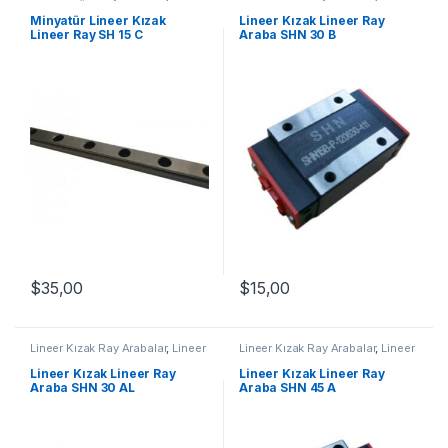
Mekanik Ürünler
,
Minyatür Lineer
Ray Araba SHN B Serisi
,
Mekanik
Kızak Lineer Ray SH Serisi
Ürünler
Minyatür Lineer Kızak
Lineer Kızak Lineer Ray
Lineer Ray SH 15 C
Araba SHN 30 B
$
35,00
$
15,00
Lineer Kızak Ray Arabalar
,
Lineer
Lineer Kızak Ray Arabalar
,
Lineer
Ray Araba SHN AL Serisi
,
Ray Araba SHN A Serisi
,
Mekanik
Mekanik Ürünler
Ürünler
Lineer Kızak Lineer Ray
Lineer Kızak Lineer Ray
Araba SHN 30 AL
Araba SHN 45 A