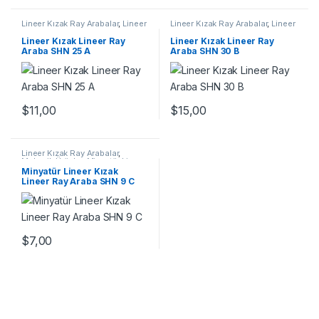
Lineer Kızak Ray Arabalar
,
Lineer
Lineer Kızak Ray Arabalar
,
Lineer
Ray Araba SHN A Serisi
,
Mekanik
Ray Araba SHN B Serisi
,
Mekanik
Ürünler
,
Ray ve Arabalar
Ürünler
Lineer Kızak Lineer Ray
Lineer Kızak Lineer Ray
Araba SHN 25 A
Araba SHN 30 B
$
11,00
$
15,00
Lineer Kızak Ray Arabalar
,
Mekanik Ürünler
,
Minyatür Lineer
Ray Araba SHN C Serisi
Minyatür Lineer Kızak
Lineer Ray Araba SHN 9 C
$
7,00