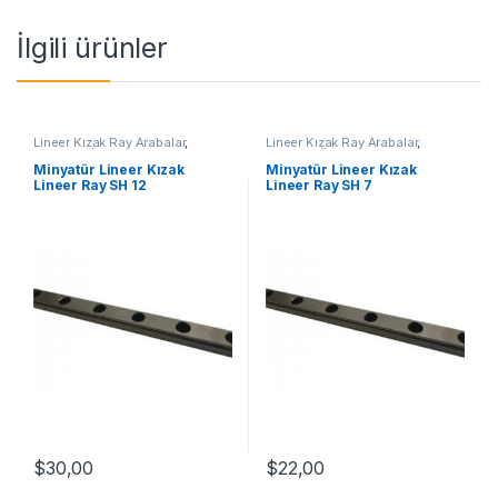
İlgili ürünler
Lineer Kızak Ray Arabalar
,
Lineer Kızak Ray Arabalar
,
Mekanik Ürünler
,
Minyatür Lineer
Mekanik Ürünler
,
Minyatür Lineer
Kızak Lineer Ray SH Serisi
Kızak Lineer Ray SH Serisi
Minyatür Lineer Kızak
Minyatür Lineer Kızak
Lineer Ray SH 12
Lineer Ray SH 7
$
30,00
$
22,00