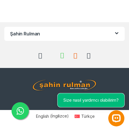
Şahin Rulman
Size nasıl yardımcı olabilirim?
English
(
İngilizce
)
Türkçe
Open 