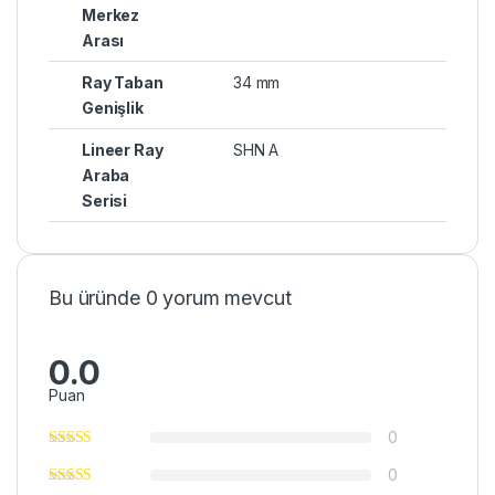
Merkez
Arası
Ray Taban
34 mm
Genişlik
Lineer Ray
SHN A
Araba
Serisi
Bu üründe 0 yorum mevcut
0.0
Puan
0
0