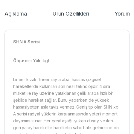
Açıklama
Ürün Özellikleri
Yorumla
SHN A Serisi
Ölçü:
mm
Yük:
kgf
Lineer kızak, lineer ray araba, hassas çizgisel
hareketlerde kullanılan son nesil teknolojidir. 4 sıra
misket ile ray üzerine yataklanan çelik araba hızlı bir
şekilde hareket sağlar. Bunu yaparken de yüksek
hassasiyetten asla taviz vermez. Geniş tip olan SHN xx
A serisi radyal yüklerin karşılanmasında yeterli moment
dayanımı sunar. Her çeşit aşağı-yukarı düşey ve ileri-
geri yatay harekette hareketin sabit hale gelmesine ön