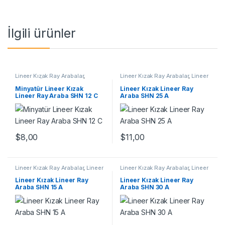
İlgili ürünler
Lineer Kızak Ray Arabalar
,
Lineer Kızak Ray Arabalar
,
Lineer
Mekanik Ürünler
,
Minyatür Lineer
Ray Araba SHN A Serisi
,
Mekanik
Ray Araba SHN C Serisi
Ürünler
,
Ray ve Arabalar
Minyatür Lineer Kızak
Lineer Kızak Lineer Ray
Lineer Ray Araba SHN 12 C
Araba SHN 25 A
$
8,00
$
11,00
Lineer Kızak Ray Arabalar
,
Lineer
Lineer Kızak Ray Arabalar
,
Lineer
Ray Araba SHN A Serisi
,
Mekanik
Ray Araba SHN A Serisi
,
Mekanik
Ürünler
,
Ray ve Arabalar
Ürünler
,
Ray ve Arabalar
Lineer Kızak Lineer Ray
Lineer Kızak Lineer Ray
Araba SHN 15 A
Araba SHN 30 A