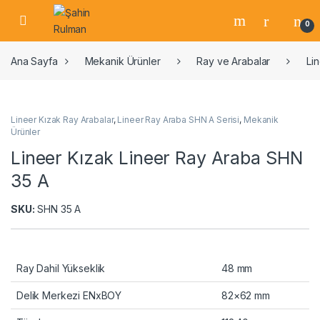
0
Ana Sayfa
Mekanik Ürünler
Ray ve Arabalar
Li
Lineer Kızak Ray Arabalar
,
Lineer Ray Araba SHN A Serisi
,
Mekanik
Ürünler
Lineer Kızak Lineer Ray Araba SHN
35 A
SKU:
SHN 35 A
Ray Dahil Yükseklik
48 mm
Delik Merkezi ENxBOY
82×62 mm