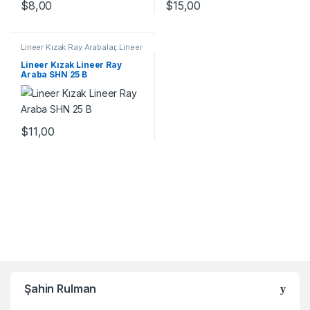
$
8,00
$
15,00
Lineer Kızak Ray Arabalar
,
Lineer
Ray Araba SHN B Serisi
,
Mekanik
Ürünler
Lineer Kızak Lineer Ray
Araba SHN 25 B
$
11,00
Şahin Rulman