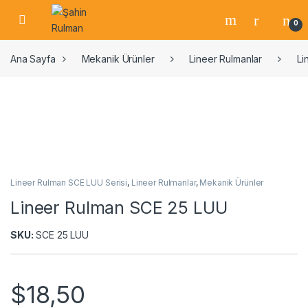
0
Ana Sayfa
Mekanik Ürünler
Lineer Rulmanlar
Li
Lineer Rulman SCE LUU Serisi
,
Lineer Rulmanlar
,
Mekanik Ürünler
Lineer Rulman SCE 25 LUU
SKU:
SCE 25 LUU
$
18,50