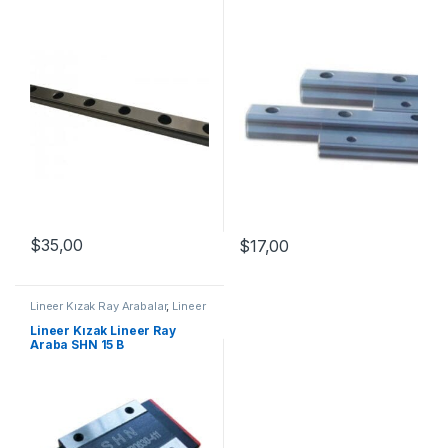
$
35,00
$
17,00
Lineer Kızak Ray Arabalar
,
Lineer
Ray Araba SHN B Serisi
,
Mekanik
Ürünler
Lineer Kızak Lineer Ray
Araba SHN 15 B