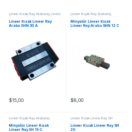
Lineer Kızak Ray Arabalar
,
Lineer
Lineer Kızak Ray Arabalar
,
Ray Araba SHN A Serisi
,
Mekanik
Mekanik Ürünler
,
Minyatür Lineer
Ürünler
,
Ray ve Arabalar
Ray Araba SHN C Serisi
Lineer Kızak Lineer Ray
Minyatür Lineer Kızak
Araba SHN 30 A
Lineer Ray Araba SHN 12 C
$
15,00
$
8,00
Lineer Kızak Ray Arabalar
,
Lineer Kızak Lineer Ray SH
Mekanik Ürünler
,
Minyatür Lineer
Serisi
,
Lineer Kızak Ray Arabalar
,
Kızak Lineer Ray SH Serisi
Mekanik Ürünler
Minyatür Lineer Kızak
Lineer Kızak Lineer Ray SH
Lineer Ray SH 15 C
20