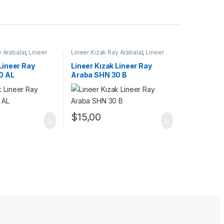
 Arabalar
,
Lineer
Lineer Kızak Ray Arabalar
,
Lineer
L Serisi
,
Mekanik
Ray Araba SHN B Serisi
,
Mekanik
Ürünler
Lineer Ray
Lineer Kızak Lineer Ray
0 AL
Araba SHN 30 B
$
15,00