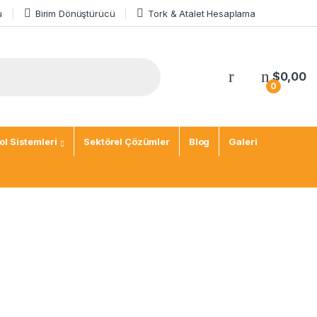
u
Birim Dönüştürücü
Tork & Atalet Hesaplama
$
0,00
0
l Sistemleri
Sektörel Çözümler
Blog
Galeri
i