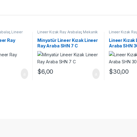
abalar
,
Lineer
Lineer Kızak Ray Arabalar
,
Mekanik
Lineer Kızak Ray
risi
,
Mekanik
Ürünler
,
Minyatür Lineer Ray Araba
Ray Araba SHN A
alar
SHN C Serisi
Ürünler
neer Ray
Minyatür Lineer Kızak Lineer
Lineer Kızak 
A
Ray Araba SHN 7 C
Araba SHN 3
$
6,00
$
30,00