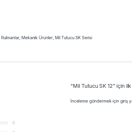
 Rulmanlar
,
Mekanik Ürünler
,
Mil Tutucu SK Serisi
“Mil Tutucu SK 12” için il
İnceleme göndermek için
giriş
ya
0