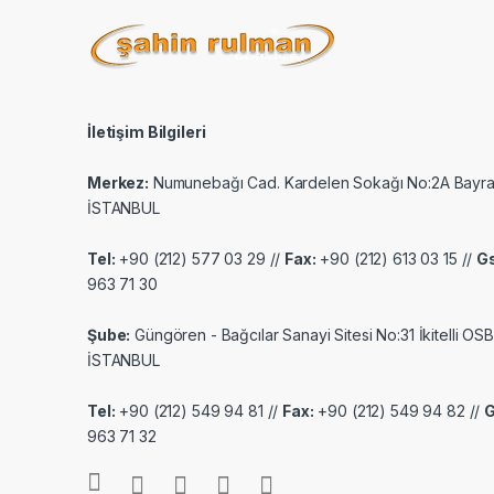
İletişim Bilgileri
Merkez:
Numunebağı Cad. Kardelen Sokağı No:2A Bayr
İSTANBUL
Tel:
+90 (212) 577 03 29 //
Fax:
+90 (212) 613 03 15 //
G
963 71 30
Şube:
Güngören - Bağcılar Sanayi Sitesi No:31 İkitelli OSB
İSTANBUL
Tel:
+90 (212) 549 94 81 //
Fax:
+90 (212) 549 94 82 //
963 71 32