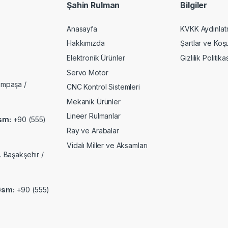
Şahin Rulman
Bilgiler
Anasayfa
KVKK Aydınlat
Hakkımızda
Şartlar ve Koşu
Elektronik Ürünler
Gizlilik Politika
Servo Motor
ampaşa /
CNC Kontrol Sistemleri
Mekanik Ürünler
Lineer Rulmanlar
sm:
+90 (555)
Ray ve Arabalar
Vidalı Miller ve Aksamları
. Başakşehir /
Gsm:
+90 (555)