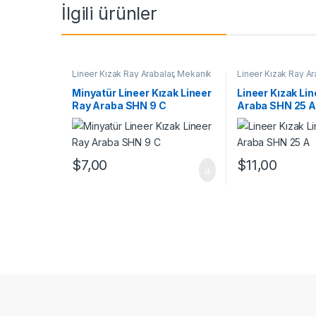
İlgili ürünler
Lineer Kızak Ray Arabalar
,
Mekanik
Lineer Kızak Ray Ar
Ürünler
,
Minyatür Lineer Ray Araba
Ray Araba SHN A Se
SHN C Serisi
Ürünler
,
Ray ve Arab
Minyatür Lineer Kızak Lineer
Lineer Kızak Li
Ray Araba SHN 9 C
Araba SHN 25 
$
7,00
$
11,00