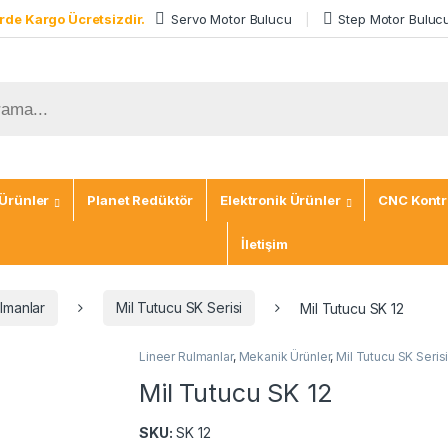
rde Kargo Ücretsizdir.
Servo Motor Bulucu
Step Motor Buluc
Ürünler
Planet Redüktör
Elektronik Ürünler
CNC Kontro
İletişim
lmanlar
Mil Tutucu SK Serisi
Mil Tutucu SK 12
Lineer Rulmanlar
,
Mekanik Ürünler
,
Mil Tutucu SK Seris
Mil Tutucu SK 12
SKU:
SK 12