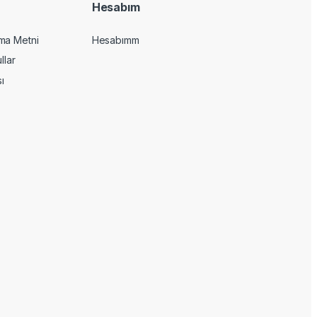
Hesabım
ma Metni
Hesabımm
llar
sı