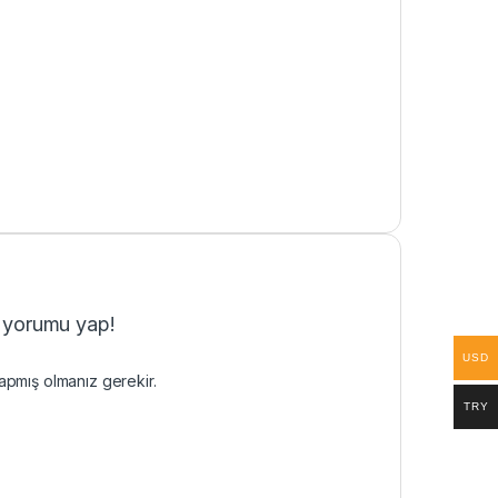
k yorumu yap!
USD
pmış olmanız gerekir.
TRY