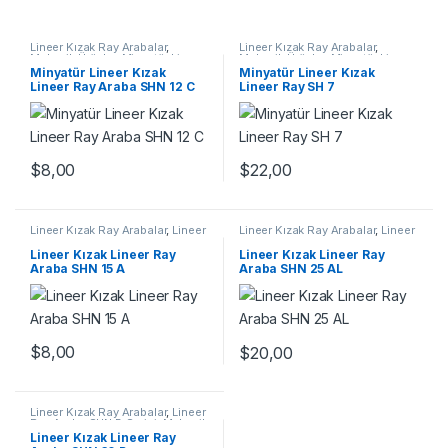
Lineer Kızak Ray Arabalar
,
Lineer Kızak Ray Arabalar
,
Mekanik Ürünler
,
Minyatür Lineer
Mekanik Ürünler
,
Minyatür Lineer
Ray Araba SHN C Serisi
Kızak Lineer Ray SH Serisi
Minyatür Lineer Kızak
Minyatür Lineer Kızak
Lineer Ray Araba SHN 12 C
Lineer Ray SH 7
$
8,00
$
22,00
Lineer Kızak Ray Arabalar
,
Lineer
Lineer Kızak Ray Arabalar
,
Lineer
Ray Araba SHN A Serisi
,
Mekanik
Ray Araba SHN AL Serisi
,
Ürünler
,
Ray ve Arabalar
Mekanik Ürünler
Lineer Kızak Lineer Ray
Lineer Kızak Lineer Ray
Araba SHN 15 A
Araba SHN 25 AL
$
8,00
$
20,00
Lineer Kızak Ray Arabalar
,
Lineer
Ray Araba SHN B Serisi
,
Mekanik
Ürünler
Lineer Kızak Lineer Ray