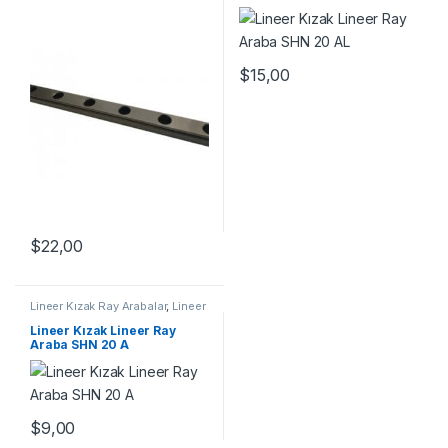
$
15,00
$
22,00
Lineer Kızak Ray Arabalar
,
Lineer
Ray Araba SHN A Serisi
,
Mekanik
Ürünler
Lineer Kızak Lineer Ray
Araba SHN 20 A
$
9,00