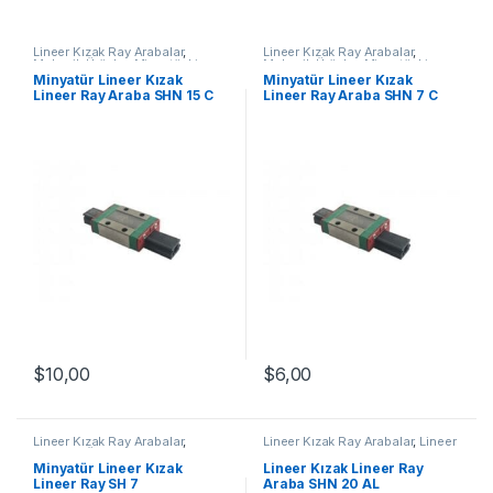
Lineer Kızak Ray Arabalar
,
Lineer Kızak Ray Arabalar
,
Mekanik Ürünler
,
Minyatür Lineer
Mekanik Ürünler
,
Minyatür Lineer
Ray Araba SHN C Serisi
Ray Araba SHN C Serisi
Minyatür Lineer Kızak
Minyatür Lineer Kızak
Lineer Ray Araba SHN 15 C
Lineer Ray Araba SHN 7 C
$
10,00
$
6,00
Lineer Kızak Ray Arabalar
,
Lineer Kızak Ray Arabalar
,
Lineer
Mekanik Ürünler
,
Minyatür Lineer
Ray Araba SHN AL Serisi
,
Kızak Lineer Ray SH Serisi
Mekanik Ürünler
Minyatür Lineer Kızak
Lineer Kızak Lineer Ray
Lineer Ray SH 7
Araba SHN 20 AL