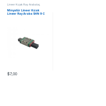
Lineer Kızak Ray Arabalar
,
Mekanik Ürünler
,
Minyatür Lineer
Ray Araba SHN C Serisi
Minyatür Lineer Kızak
Lineer Ray Araba SHN 9 C
$
7,00