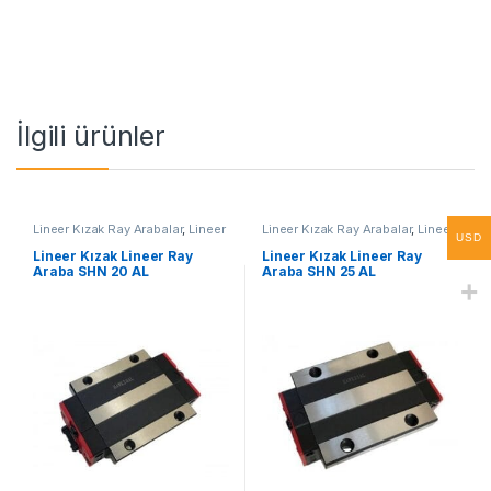
İlgili ürünler
Lineer Kızak Ray Arabalar
,
Lineer
Lineer Kızak Ray Arabalar
,
Lineer
USD
Ray Araba SHN AL Serisi
,
Ray Araba SHN AL Serisi
,
Mekanik Ürünler
Mekanik Ürünler
Lineer Kızak Lineer Ray
Lineer Kızak Lineer Ray
Araba SHN 20 AL
Araba SHN 25 AL