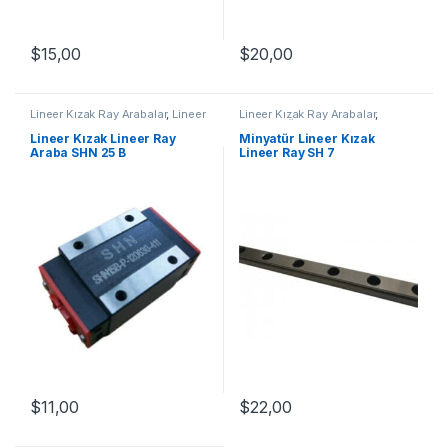
$
15,00
$
20,00
Lineer Kızak Ray Arabalar
,
Lineer
Lineer Kızak Ray Arabalar
,
Ray Araba SHN B Serisi
,
Mekanik
Mekanik Ürünler
,
Minyatür Lineer
Ürünler
Kızak Lineer Ray SH Serisi
Lineer Kızak Lineer Ray
Minyatür Lineer Kızak
Araba SHN 25 B
Lineer Ray SH 7
$
11,00
$
22,00