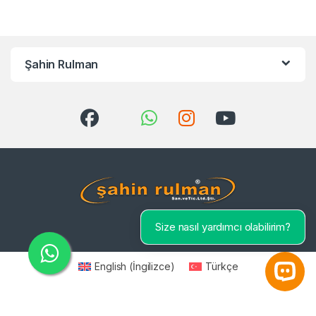
Şahin Rulman
Size nasıl yardımcı olabilirim?
English
(
İngilizce
)
Türkçe
Open 