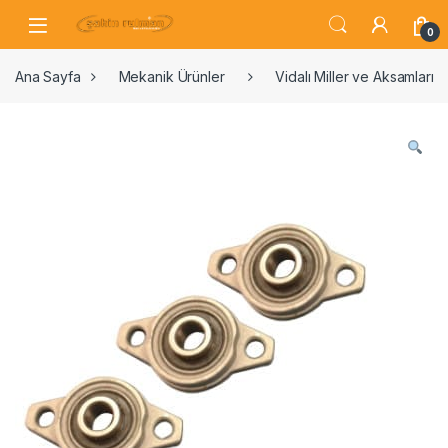
0
Ana Sayfa
Mekanik Ürünler
Vidalı Miller ve Aksamları