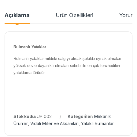
Açıklama
Ürün Özellikleri
Yoruml
Rulmanlı Yataklar
Rulmanlı yataklar mildeki salgıyı alıcak şekilde oynak olmaları,
yüksek devre dayanıklı olmaları sebebi ile en çok tercihedilen
yataklama türüdür.
Stok kodu:
UP 002
Kategoriler:
Mekanik
Ürünler
,
Vidalı Miller ve Aksamları
,
Yataklı Rulmanlar