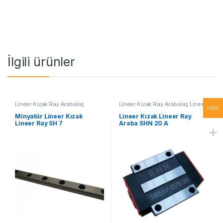
İlgili ürünler
Lineer Kızak Ray Arabalar
,
Lineer Kızak Ray Arabalar
,
Lineer
USD
Mekanik Ürünler
,
Minyatür Lineer
Ray Araba SHN A Serisi
,
Mekanik
Kızak Lineer Ray SH Serisi
Ürünler
Minyatür Lineer Kızak
Lineer Kızak Lineer Ray
Lineer Ray SH 7
Araba SHN 20 A