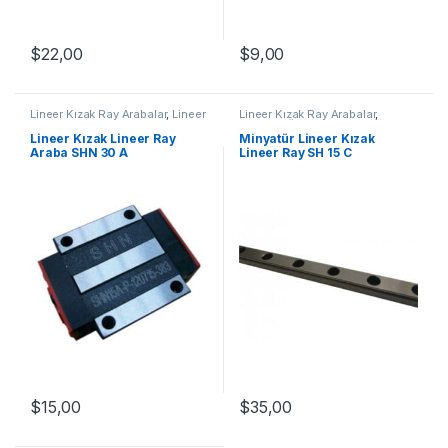
$
9,00
$
22,00
Lineer Kızak Ray Arabalar
,
Lineer
Lineer Kızak Ray Arabalar
,
Ray Araba SHN A Serisi
,
Mekanik
Mekanik Ürünler
,
Minyatür Lineer
Ürünler
,
Ray ve Arabalar
Kızak Lineer Ray SH Serisi
Lineer Kızak Lineer Ray
Minyatür Lineer Kızak
Araba SHN 30 A
Lineer Ray SH 15 C
$
15,00
$
35,00