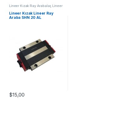
Lineer Kızak Ray Arabalar
,
Lineer
Ray Araba SHN AL Serisi
,
Mekanik Ürünler
Lineer Kızak Lineer Ray
Araba SHN 20 AL
$
15,00