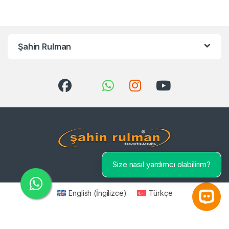
Şahin Rulman
Size nasıl yardımcı olabilirim?
English
(
İngilizce
)
Türkçe
Open 