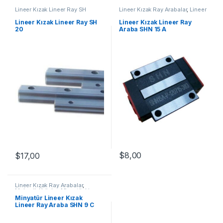
Lineer Kızak Lineer Ray SH
Lineer Kızak Ray Arabalar
,
Lineer
Serisi
,
Lineer Kızak Ray Arabalar
,
Ray Araba SHN A Serisi
,
Mekanik
Mekanik Ürünler
Ürünler
,
Ray ve Arabalar
Lineer Kızak Lineer Ray SH
Lineer Kızak Lineer Ray
20
Araba SHN 15 A
$
8,00
$
17,00
Lineer Kızak Ray Arabalar
,
Mekanik Ürünler
,
Minyatür Lineer
Ray Araba SHN C Serisi
Minyatür Lineer Kızak
Lineer Ray Araba SHN 9 C