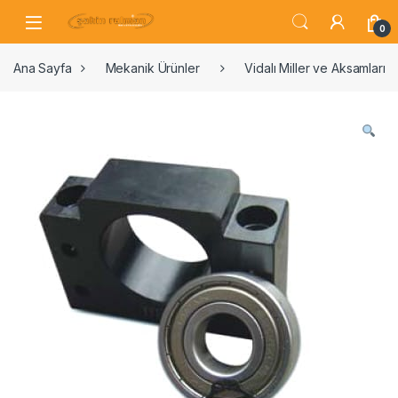
0
Ana Sayfa
Mekanik Ürünler
Vidalı Miller ve Aksamları