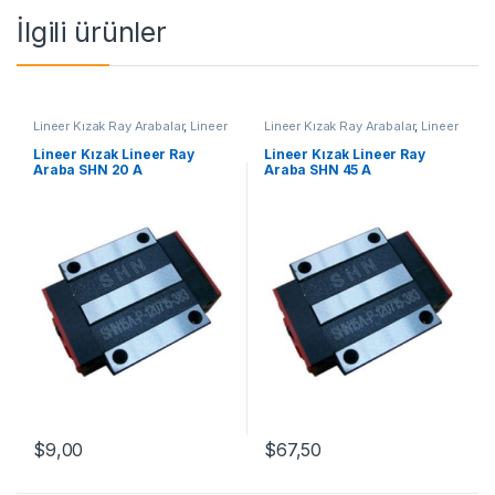
İlgili ürünler
Lineer Kızak Ray Arabalar
,
Lineer
Lineer Kızak Ray Arabalar
,
Lineer
Ray Araba SHN A Serisi
,
Mekanik
Ray Araba SHN A Serisi
,
Mekanik
Ürünler
Ürünler
Lineer Kızak Lineer Ray
Lineer Kızak Lineer Ray
Araba SHN 20 A
Araba SHN 45 A
$
9,00
$
67,50