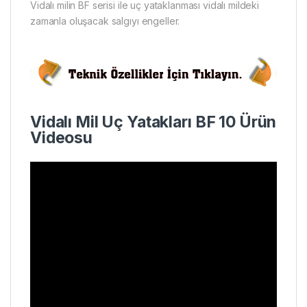
Vidalı milin BF serisi ile uç yataklanması vidalı mildeki
zamanla oluşacak salgıyı engeller.
Vidalı Mil Uç Yatakları BF 10 Ürün
Videosu