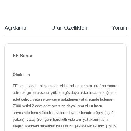
Açıklama
Ürün Özellikleri
Yorumla
FF
Serisi
Ölçü:
mm
FF serisi vidalı mil yatakları vidalı millerin motor tarafına monte
edilerek gelen eksenel yüklerin gövdeye aktarılmasını sağlar. 4
adet çelik civata ile gövdeye sabitlenen yatak içinde bulunan
7000 serisi 2 adet adet sırt sırta dayalı omuzlu rulman
sayesinde hem yüksek devirlere dayanır hemde düşey (aşağı-
yukarı), yatay (ileri-geri) hareketli vidaların yataklanmasını
sağlar. İçerideki rulmanlar hassas bir şekilde yataklanmış olup