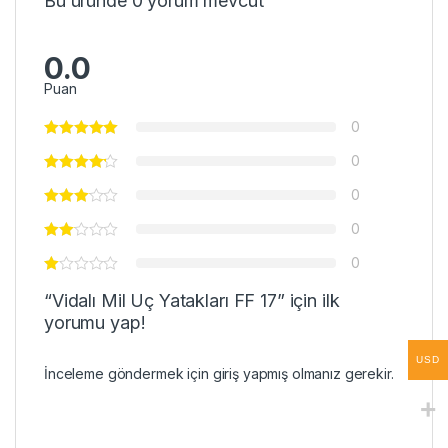
Bu üründe 0 yorum mevcut
0.0
Puan
0
0
0
0
0
“Vidalı Mil Uç Yatakları FF 17” için ilk
yorumu yap!
USD
İnceleme göndermek için
giriş
yapmış olmanız gerekir.