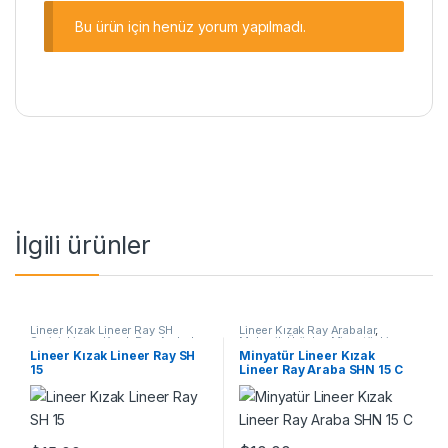
Bu ürün için henüz yorum yapılmadı.
İlgili ürünler
Lineer Kızak Lineer Ray SH
Lineer Kızak Ray Arabalar
,
Serisi
,
Lineer Kızak Ray Arabalar
,
Mekanik Ürünler
,
Minyatür Lineer
Mekanik Ürünler
Ray Araba SHN C Serisi
Lineer Kızak Lineer Ray SH
Minyatür Lineer Kızak
15
Lineer Ray Araba SHN 15 C