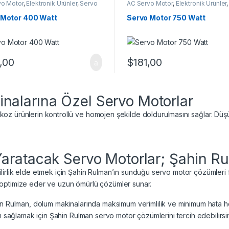
vo Motor
,
Elektronik Ürünler
,
Servo
AC Servo Motor
,
Elektronik Ürünler
Tekli Servo Motorlar
Motor
,
Tekli Servo Motorlar
 Motor 400 Watt
Servo Motor 750 Watt
,00
$
181,00
alarına Özel Servo Motorlar
z ürünlerin kontrollü ve homojen şekilde doldurulmasını sağlar. Düşü
aratacak Servo Motorlar; Şahin R
irlik elde etmek için Şahin Rulman’ın sunduğu servo motor çözümleri f
izi optimize eder ve uzun ömürlü çözümler sunar.
n Rulman, dolum makinalarında maksimum verimlilik ve minimum hata hede
ı sağlamak için Şahin Rulman servo motor çözümlerini tercih edebilirsin