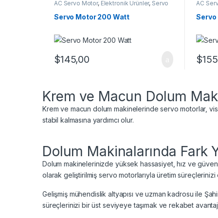
AC Servo Motor
,
Elektronik Ürünler
,
Servo
AC Ser
Motor
,
Tekli Servo Motorlar
Motor
,
Servo Motor 200 Watt
Servo
$
145,00
$
155
Krem ve Macun Dolum Makin
Krem ve macun dolum makinelerinde servo motorlar, visko
stabil kalmasına yardımcı olur.
Dolum Makinalarında Fark Y
Dolum makinelerinizde yüksek hassasiyet, hız ve güvenil
olarak geliştirilmiş servo motorlarıyla üretim süreçlerin
Gelişmiş mühendislik altyapısı ve uzman kadrosu ile Şahi
süreçlerinizi bir üst seviyeye taşımak ve rekabet avantaj