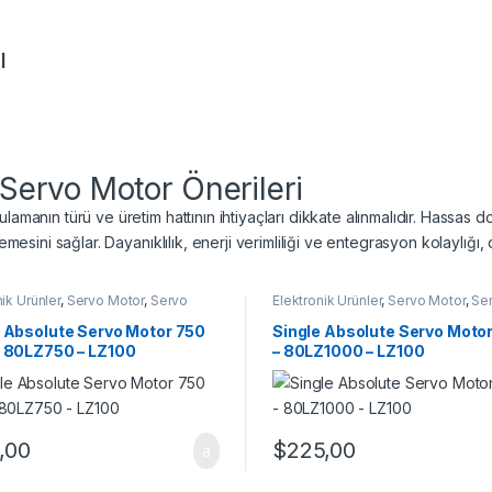
ı
ervo Motor Önerileri
lamanın türü ve üretim hattının ihtiyaçları dikkate alınmalıdır. Hassas 
lemesini sağlar. Dayanıklılık, enerji verimliliği ve entegrasyon kolaylığ
ik Ürünler
,
Servo Motor
,
Servo
Elektronik Ürünler
,
Servo Motor
,
Se
Takım
Motor Takım
e Absolute Servo Motor 750
Single Absolute Servo Motor
– 80LZ750 – LZ100
– 80LZ1000 – LZ100
,00
$
225,00