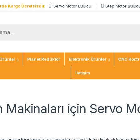
rde Kargo Ücretsizdir.
Servo Motor Bulucu
Step Motor Buluc
Ürünler
Planet Redüktör
Elektronik Ürünler
CNC Kontro
İletişim
 Makinaları için Servo Mo
yel üretim tesislerinde hassasiyetin ve sürekliliğin kritik olduğu siste