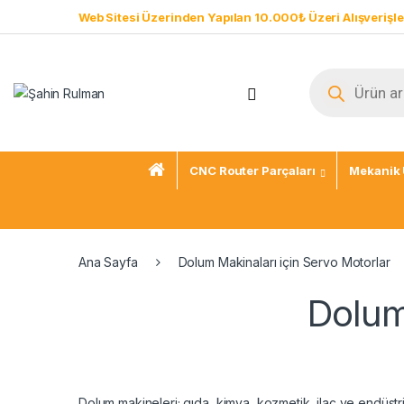
Web Sitesi Üzerinden Yapılan 10.000₺ Üzeri Alışverişle
CNC Router Parçaları
Mekanik 
Ana Sayfa
Dolum Makinaları için Servo Motorlar
Dolum
Dolum makineleri; gıda, kimya, kozmetik, ilaç ve endüstri