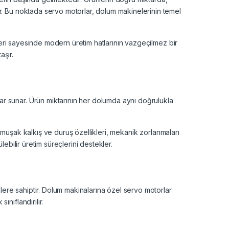
r. Bu noktada servo motorlar, dolum makinelerinin temel
eleri sayesinde modern üretim hatlarının vazgeçilmez bir
aşır.
r sunar. Ürün miktarının her dolumda aynı doğrulukla
. Yumuşak kalkış ve duruş özellikleri, mekanik zorlanmaları
ebilir üretim süreçlerini destekler.
klere sahiptir. Dolum makinalarına özel servo motorlar
nıflandırılır.