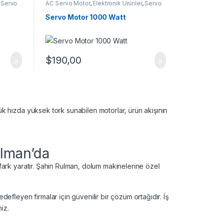
,
Servo
AC Servo Motor
,
Elektronik Ürünler
,
Servo
Motor
,
Tekli Servo Motorlar
Servo Motor 1000 Watt
$
190,00
k hızda yüksek tork sunabilen motorlar, ürün akışının
ulman’da
ark yaratır. Şahin Rulman, dolum makinelerine özel
fleyen firmalar için güvenilir bir çözüm ortağıdır. İş
iz.