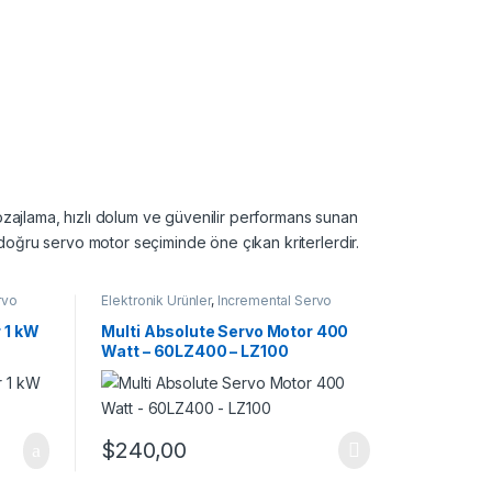
dozajlama, hızlı dolum ve güvenilir performans sunan
ı, doğru servo motor seçiminde öne çıkan kriterlerdir.
rvo
Elektronik Ürünler
,
Incremental Servo
Motor
,
Servo Motor
,
Servo Motor Takım
 1 kW
Multi Absolute Servo Motor 400
Watt – 60LZ400 – LZ100
$
240,00