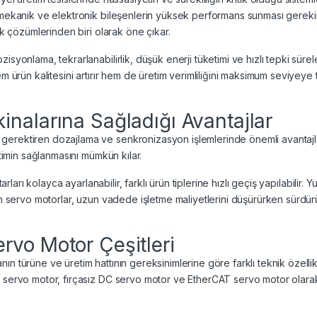
n mekanik ve elektronik bileşenlerin yüksek performans sunması gereki
ik çözümlerinden biri olarak öne çıkar.
isyonlama, tekrarlanabilirlik, düşük enerji tüketimi ve hızlı tepki sür
m ürün kalitesini artırır hem de üretim verimliliğini maksimum seviyeye t
nalarına Sağladığı Avantajlar
gerektiren dozajlama ve senkronizasyon işlemlerinde önemli avantajla
etimin sağlanmasını mümkün kılar.
tarları kolayca ayarlanabilir, farklı ürün tiplerine hızlı geçiş yapılabilir
an servo motorlar, uzun vadede işletme maliyetlerini düşürürken sürdürül
rvo Motor Çeşitleri
n türüne ve üretim hattının gereksinimlerine göre farklı teknik özelli
 servo motor, fırçasız DC servo motor ve EtherCAT servo motor olarak sı