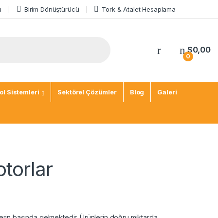
u
Birim Dönüştürücü
Tork & Atalet Hesaplama
$
0,00
0
l Sistemleri
Sektörel Çözümler
Blog
Galeri
torlar
mlerin başında gelmektedir. Ürünlerin doğru miktarda,