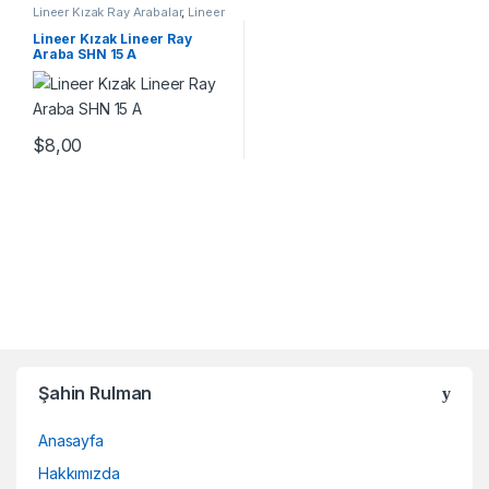
Lineer Kızak Ray Arabalar
,
Lineer
Ray Araba SHN A Serisi
,
Mekanik
Ürünler
,
Ray ve Arabalar
Lineer Kızak Lineer Ray
Araba SHN 15 A
$
8,00
Şahin Rulman
Anasayfa
Hakkımızda