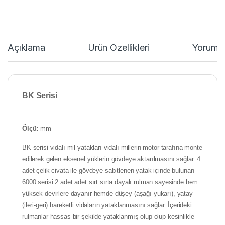
Açıklama
Ürün Özellikleri
Yorumla
BK
Serisi
Ölçü:
mm
BK serisi vidalı mil yatakları vidalı millerin motor tarafına monte
edilerek gelen eksenel yüklerin gövdeye aktarılmasını sağlar. 4
adet çelik civata ile gövdeye sabitlenen yatak içinde bulunan
6000 serisi 2 adet adet sırt sırta dayalı rulman sayesinde hem
yüksek devirlere dayanır hemde düşey (aşağı-yukarı), yatay
(ileri-geri) hareketli vidaların yataklanmasını sağlar. İçerideki
rulmanlar hassas bir şekilde yataklanmış olup olup kesinlikle