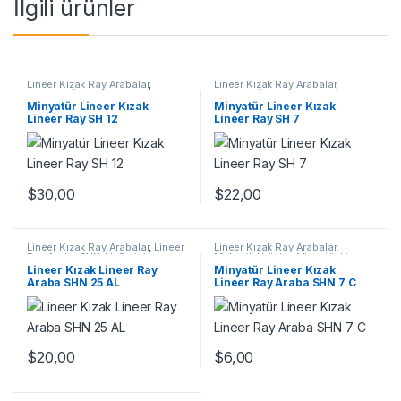
İlgili ürünler
Lineer Kızak Ray Arabalar
,
Lineer Kızak Ray Arabalar
,
Mekanik Ürünler
,
Minyatür Lineer
Mekanik Ürünler
,
Minyatür Lineer
Kızak Lineer Ray SH Serisi
Kızak Lineer Ray SH Serisi
Minyatür Lineer Kızak
Minyatür Lineer Kızak
Lineer Ray SH 12
Lineer Ray SH 7
$
30,00
$
22,00
Lineer Kızak Ray Arabalar
,
Lineer
Lineer Kızak Ray Arabalar
,
Ray Araba SHN AL Serisi
,
Mekanik Ürünler
,
Minyatür Lineer
Mekanik Ürünler
Ray Araba SHN C Serisi
Lineer Kızak Lineer Ray
Minyatür Lineer Kızak
Araba SHN 25 AL
Lineer Ray Araba SHN 7 C
$
6,00
$
20,00