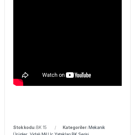
Stok kodu:
BK 15
Kategoriler:
Mekanik
Ürünler
,
Vidalı Mil Uç Yatakları BK Serisi