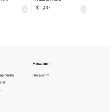
$
11,00
Hesabım
ma Metni
Hesabımm
llar
sı