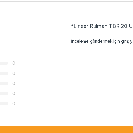
“Lineer Rulman TBR 20 UU
İnceleme göndermek için
giriş
ya
0
0
0
0
0