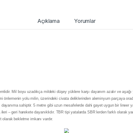
Açıklama
Yorumlar
nemlidir. Mil boyu uzadıkça mildeki düşey yüklere karşı dayanım azalır ve aşağ
emi önlemenin yolu milin, üzerindeki civata deliklerinden aleminyum parçaya or
 dayanıma sahiptir. 5 metre gibi uzun mesafelerde dahi gayet uygun bir lineer y
 ileri – geri harekete dayanıklıdır. TBR tipi yatalarda SBR lerden farklı olarak y
it olarak bekletme imkanı vardır.