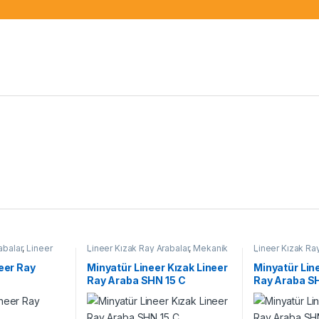
abalar
,
Lineer
Lineer Kızak Ray Arabalar
,
Mekanik
Lineer Kızak Ray
risi
,
Mekanik
Ürünler
,
Minyatür Lineer Ray Araba
Ürünler
,
Minyatü
SHN C Serisi
SHN C Serisi
neer Ray
Minyatür Lineer Kızak Lineer
Minyatür Line
B
Ray Araba SHN 15 C
Ray Araba S