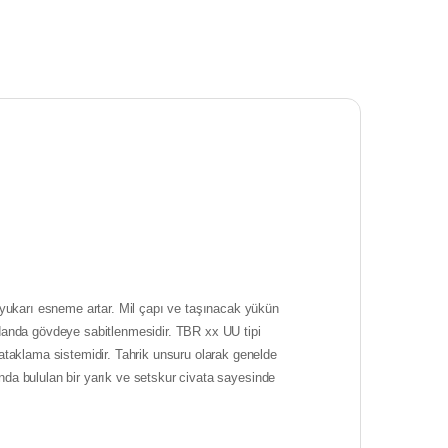
ı yukarı esneme artar. Mil çapı ve taşınacak yükün
adanda gövdeye sabitlenmesidir. TBR xx UU tipi
ataklama sistemidir. Tahrik unsuru olarak genelde
anda bululan bir yarık ve setskur civata sayesinde