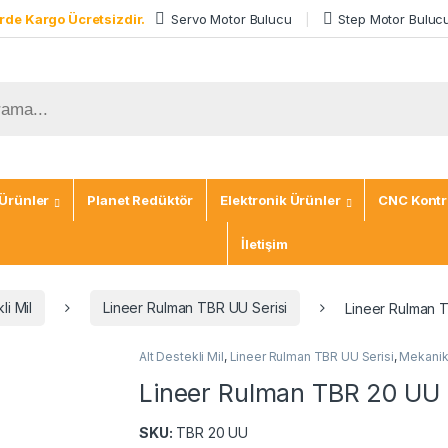
rde Kargo Ücretsizdir.
Servo Motor Bulucu
Step Motor Buluc
Ürünler
Planet Redüktör
Elektronik Ürünler
CNC Kontro
İletişim
li Mil
Lineer Rulman TBR UU Serisi
Lineer Rulman 
Alt Destekli Mil
,
Lineer Rulman TBR UU Serisi
,
Mekanik
Lineer Rulman TBR 20 UU
SKU:
TBR 20 UU