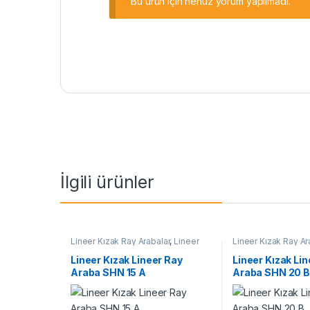
Bu ürün için henüz yorum yapılmadı.
İlgili ürünler
Lineer Kızak Ray Arabalar
,
Lineer
Lineer Kızak Ray Ar
Ray Araba SHN A Serisi
,
Mekanik
Ray Araba SHN B Se
Ürünler
,
Ray ve Arabalar
Ürünler
Lineer Kızak Lineer Ray
Lineer Kızak Li
Araba SHN 15 A
Araba SHN 20 