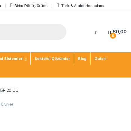
u
Birim Dönüştürücü
Tork & Atalet Hesaplama
$
0,00
0
l Sistemleri
Sektörel Çözümler
Blog
Galeri
TBR 20 UU
 Ürünler