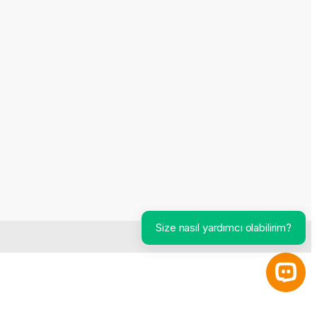
Size nasıl yardımcı olabilirim?
Open 