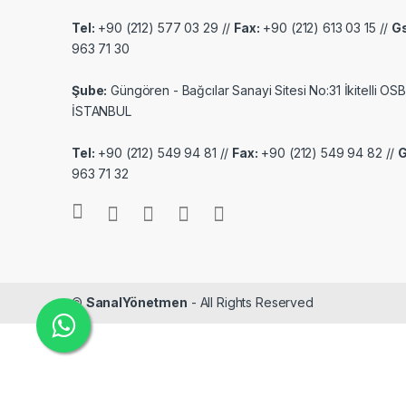
Tel:
+90 (212) 577 03 29 //
Fax:
+90 (212) 613 03 15 //
G
963 71 30
Şube:
Güngören - Bağcılar Sanayi Sitesi No:31 İkitelli OSB
İSTANBUL
Tel:
+90 (212) 549 94 81 //
Fax:
+90 (212) 549 94 82 //
963 71 32
©
SanalYönetmen
- All Rights Reserved