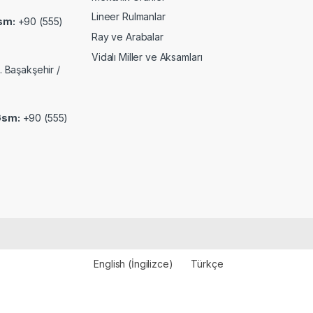
Lineer Rulmanlar
sm:
+90 (555)
Ray ve Arabalar
Vidalı Miller ve Aksamları
. Başakşehir /
Gsm:
+90 (555)
English
(
İngilizce
)
Türkçe