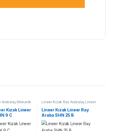
 Arabalar
,
Mekanik
Lineer Kızak Ray Arabalar
,
Lineer
r Lineer Ray Araba
Ray Araba SHN B Serisi
,
Mekanik
Ürünler
er Kızak Lineer
Lineer Kızak Lineer Ray
HN 9 C
Araba SHN 25 B