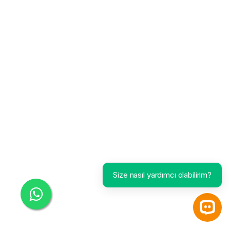
Size nasıl yardımcı olabilirim?
Open 